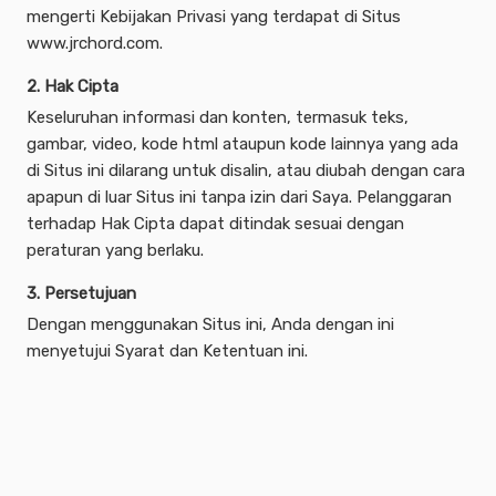
mengerti Kebijakan Privasi yang terdapat di Situs
www.jrchord.com.
2. Hak Cipta
Keseluruhan informasi dan konten, termasuk teks,
gambar, video, kode html ataupun kode lainnya yang ada
di Situs ini dilarang untuk disalin, atau diubah dengan cara
apapun di luar Situs ini tanpa izin dari Saya. Pelanggaran
terhadap Hak Cipta dapat ditindak sesuai dengan
peraturan yang berlaku.
3. Persetujuan
Dengan menggunakan Situs ini, Anda dengan ini
menyetujui Syarat dan Ketentuan ini.