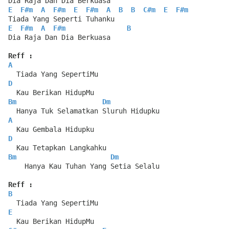
Dia Raja Dan Dia Berkuasa
E
F#m
A
F#m
E
F#m
A
B
B
C#m
E
F#m
Tiada Yang Seperti Tuhanku
E
F#m
A
F#m
B
Dia Raja Dan Dia Berkuasa
Reff :
A
  Tiada Yang SepertiMu
D
  Kau Berikan HidupMu
Bm
Dm
  Hanya Tuk Selamatkan Sluruh Hidupku
A
  Kau Gembala Hidupku
D
  Kau Tetapkan Langkahku
Bm
Dm
    Hanya Kau Tuhan Yang Setia Selalu
Reff :
B
  Tiada Yang SepertiMu
E
  Kau Berikan HidupMu