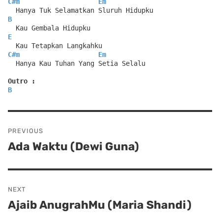
C#m
Em
  Hanya Tuk Selamatkan Sluruh Hidupku
B
  Kau Gembala Hidupku
E
  Kau Tetapkan Langkahku
C#m
Em
  Hanya Kau Tuhan Yang Setia Selalu
Outro :
B
Post
PREVIOUS
navigation
Ada Waktu (Dewi Guna)
Previous
post:
NEXT
Ajaib AnugrahMu (Maria Shandi)
Next
post: