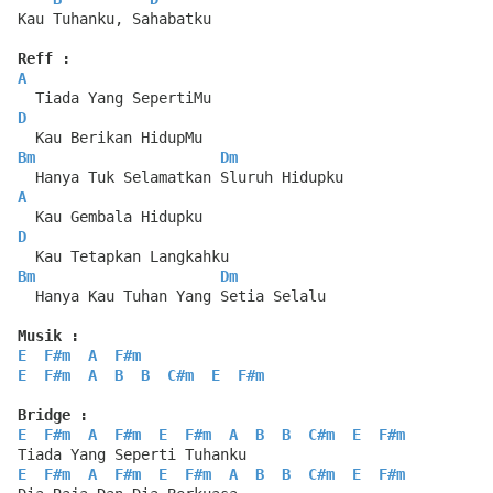
Kau Tuhanku, Sahabatku
Reff :
A
  Tiada Yang SepertiMu
D
  Kau Berikan HidupMu
Bm
Dm
  Hanya Tuk Selamatkan Sluruh Hidupku
A
  Kau Gembala Hidupku
D
  Kau Tetapkan Langkahku
Bm
Dm
  Hanya Kau Tuhan Yang Setia Selalu
Musik :
E
F#m
A
F#m
E
F#m
A
B
B
C#m
E
F#m
Bridge :
E
F#m
A
F#m
E
F#m
A
B
B
C#m
E
F#m
Tiada Yang Seperti Tuhanku
E
F#m
A
F#m
E
F#m
A
B
B
C#m
E
F#m