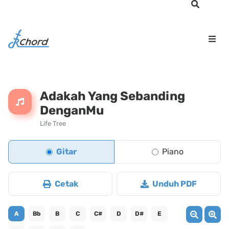
Adakah Yang Sebanding
DenganMu
Life Tree
Gitar
Piano
Cetak
Unduh PDF
A
Bb
B
C
C#
D
D#
E