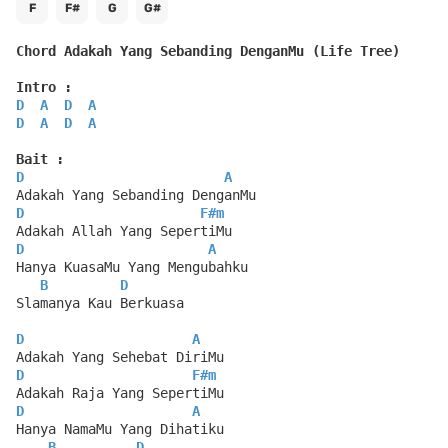
F
F#
G
G#
Chord Adakah Yang Sebanding DenganMu (Life Tree)
Intro :
D
A
D
A
D
A
D
A
Bait :
D
A
Adakah Yang Sebanding DenganMu
D
F#m
Adakah Allah Yang SepertiMu
D
A
Hanya KuasaMu Yang Mengubahku
B
D
Slamanya Kau Berkuasa
D
A
Adakah Yang Sehebat DiriMu
D
F#m
Adakah Raja Yang SepertiMu
D
A
Hanya NamaMu Yang Dihatiku
B
D