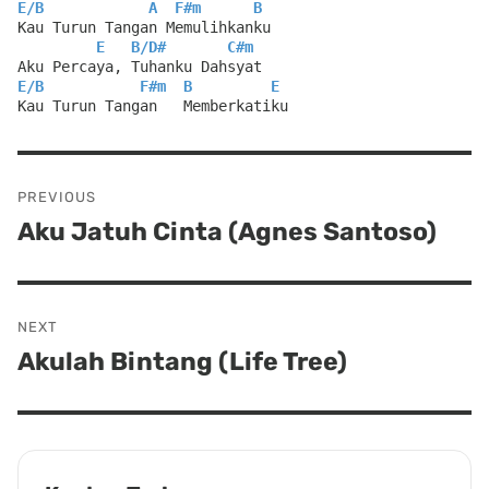
E
/
B
A
F#m
B
Kau Turun Tangan Memulihkanku
E
B
/
D#
C#m
Aku Percaya, Tuhanku Dahsyat
E
/
B
F#m
B
E
Kau Turun Tangan   Memberkatiku
Post
PREVIOUS
navigation
Aku Jatuh Cinta (Agnes Santoso)
Previous
post:
NEXT
Akulah Bintang (Life Tree)
Next
post: