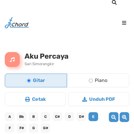
Aku Percaya
Sari Simorangkir
Gitar
Piano
Cetak
Unduh PDF
A
Bb
B
C
C#
D
D#
E
F
F#
G
G#