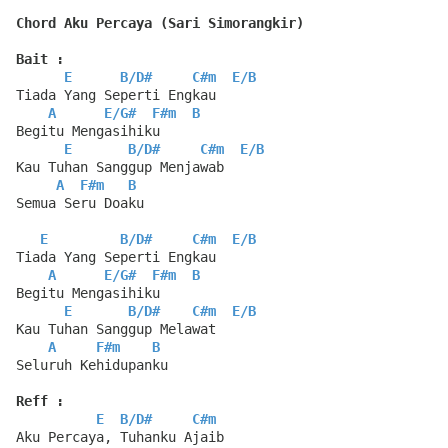
Chord Aku Percaya (Sari Simorangkir)
Bait :
E
B
/
D#
C#m
E
/
B
Tiada Yang Seperti Engkau
A
E
/
G#
F#m
B
Begitu Mengasihiku
E
B
/
D#
C#m
E
/
B
Kau Tuhan Sanggup Menjawab
A
F#m
B
Semua Seru Doaku
E
B
/
D#
C#m
E
/
B
Tiada Yang Seperti Engkau
A
E
/
G#
F#m
B
Begitu Mengasihiku
E
B
/
D#
C#m
E
/
B
Kau Tuhan Sanggup Melawat
A
F#m
B
Seluruh Kehidupanku
Reff :
E
B
/
D#
C#m
Aku Percaya, Tuhanku Ajaib