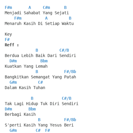
F#m
A
C#m
B
Menjadi Sahabat Yang Sejati
F#m
A
B
Menaruh Kasih Di Setiap Waktu
Key
F#
Reff :
B
C#
/
B
Berdua Lebih Baik Dari Sendiri
D#m
Bbm
Kuatkan Yang Lemah
B
F#
/
Bb
Bangkitkan Semangat Yang Patah
G#m
C#
Dalam Kasih Tuhan
B
C#
/
B
Tak Lagi Hidup Tuk Diri Sendiri
D#m
Bbm
Berbagi Kasih
B
F#
/
Bb
S'perti Kasih Yang Yesus Beri
G#m
C#
F#