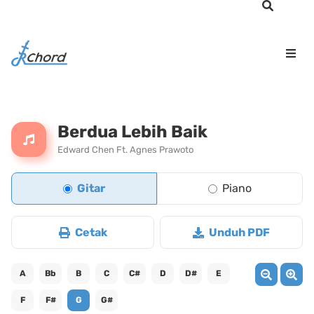
Berdua Lebih Baik
Edward Chen Ft. Agnes Prawoto
Gitar
Piano
Cetak
Unduh PDF
A
Bb
B
C
C#
D
D#
E
F
F#
G
G#