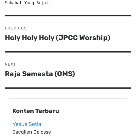
Sahabat Yang Sejati
Post
PREVIOUS
navigation
Holy Holy Holy (JPCC Worship)
Previous
post:
NEXT
Raja Semesta (GMS)
Next
post:
Konten Terbaru
Yesus Setia
Jacqlien Celosse