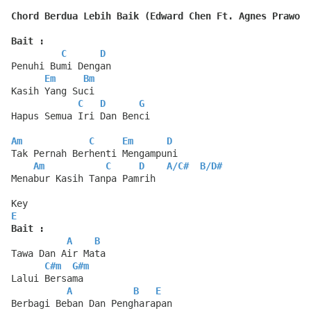
Chord Berdua Lebih Baik (Edward Chen Ft. Agnes Prawoto
Bait :
C
D
Penuhi Bumi Dengan
Em
Bm
Kasih Yang Suci
C
D
G
Hapus Semua Iri Dan Benci
Am
C
Em
D
Tak Pernah Berhenti Mengampuni
Am
C
D
A
/
C#
B
/
D#
Menabur Kasih Tanpa Pamrih
Key
E
Bait :
A
B
Tawa Dan Air Mata
C#m
G#m
Lalui Bersama
A
B
E
Berbagi Beban Dan Pengharapan