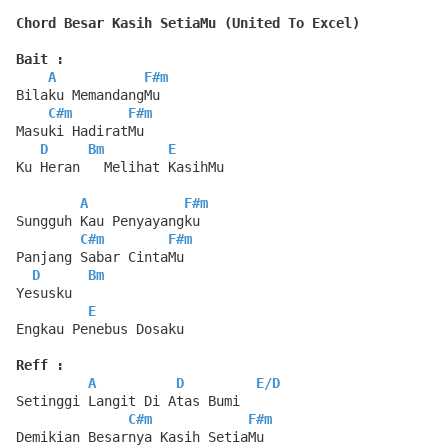
Chord Besar Kasih SetiaMu (United To Excel)
Bait :
A
F#m
Bilaku MemandangMu
C#m
F#m
Masuki HadiratMu
D
Bm
E
Ku Heran   Melihat KasihMu
A
F#m
Sungguh Kau Penyayangku
C#m
F#m
Panjang Sabar CintaMu
D
Bm
Yesusku
E
Engkau Penebus Dosaku
Reff :
A
D
E
/
D
Setinggi Langit Di Atas Bumi
C#m
F#m
Demikian Besarnya Kasih SetiaMu