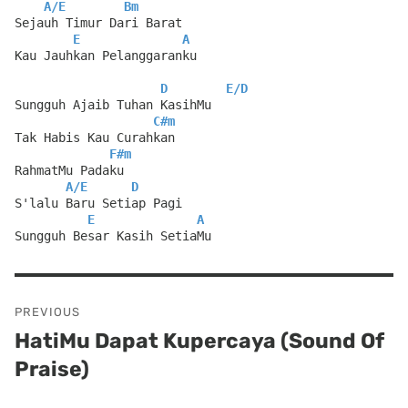
A
/
E
Bm
Sejauh Timur Dari Barat
E
A
Kau Jauhkan Pelanggaranku
D
E
/
D
Sungguh Ajaib Tuhan KasihMu
C#m
Tak Habis Kau Curahkan
F#m
RahmatMu Padaku
A
/
E
D
S'lalu Baru Setiap Pagi
E
A
Sungguh Besar Kasih SetiaMu
Post
PREVIOUS
navigation
HatiMu Dapat Kupercaya (Sound Of
Previous
Praise)
post: