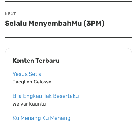
NEXT
Selalu MenyembahMu (3PM)
Next
post:
Konten Terbaru
Yesus Setia
Jacqlien Celosse
Bila Engkau Tak Besertaku
Welyar Kauntu
Ku Menang Ku Menang
-