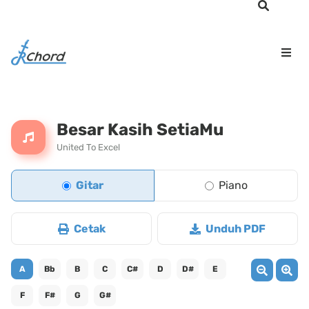
Besar Kasih SetiaMu
United To Excel
Gitar
Piano
Cetak
Unduh PDF
A
Bb
B
C
C#
D
D#
E
F
F#
G
G#