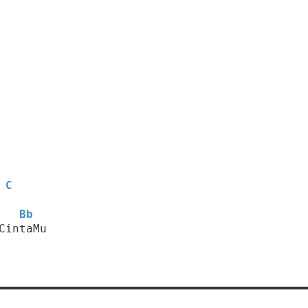
C
Bb
CintaMu