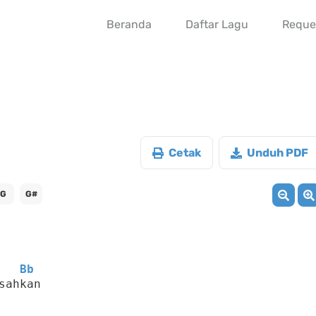
Beranda
Daftar Lagu
Reque
Cetak
Unduh PDF
G
G#
Bb
sahkan