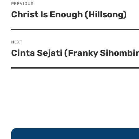
PREVIOUS
navigation
Christ Is Enough (Hillsong)
Previous
post:
NEXT
Cinta Sejati (Franky Sihombi
Next
post: