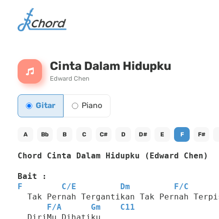
Cinta Dalam Hidupku
Edward Chen
Gitar
Piano
A
Bb
B
C
C#
D
D#
E
F
F#
Chord Cinta Dalam Hidupku (Edward Chen)
Bait :
F
C
/
E
Dm
F
/
C
  Tak Pernah Tergantikan Tak Pernah Terpi
F
/
A
Gm
C11
  DiriMu Dihatiku