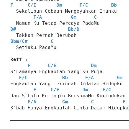
F
C
/
E
Dm
F
/
C
Bb
  Sekalipun Cobaan Mengoyahkan Imanku
F
/
A
Gm
C
  Namun Ku Tetap Percaya PadaMu
D#
Bb
/
D
  Takkan Pernah Berubah
Bbm
/
C#
C
  Setiaku PadaMu
Reff :
F
C
/
E
Dm
S'Lamanya Engkaulah Yang Ku Puja
F
/
C
Bb
F
/
A
Gm
Engkaulah Yang Terindah Didalam Hidupku
F
C
/
E
Dm
F
/
C
Dan S`Lalu Ku Ingin BersamaMu Kurindukan 
F
/
A
Gm
C
F
S`bab Hanya Engkaulah Cinta Dalam Hidupku
Post