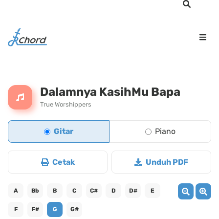
Dalamnya KasihMu Bapa
True Worshippers
Gitar
Piano
Cetak
Unduh PDF
A
Bb
B
C
C#
D
D#
E
F
F#
G
G#