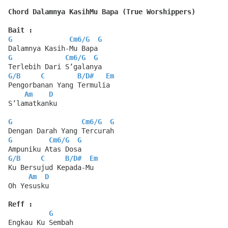
Chord Dalamnya KasihMu Bapa (True Worshippers)
Bait :
G
Cm6
/
G
G
Dalamnya Kasih-Mu Bapa
G
Cm6
/
G
G
Terlebih Dari S’galanya
G
/
B
C
B
/
D#
Em
Pengorbanan Yang Termulia
Am
D
S’lamatkanku
G
Cm6
/
G
G
Dengan Darah Yang Tercurah
G
Cm6
/
G
G
Ampuniku Atas Dosa
G
/
B
C
B
/
D#
Em
Ku Bersujud Kepada-Mu
Am
D
Oh Yesusku
Reff :
G
Engkau Ku Sembah