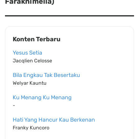
Faraknimella)
post:
Konten Terbaru
Yesus Setia
Jacqlien Celosse
Bila Engkau Tak Besertaku
Welyar Kauntu
Ku Menang Ku Menang
-
Hati Yang Hancur Kau Berkenan
Franky Kuncoro