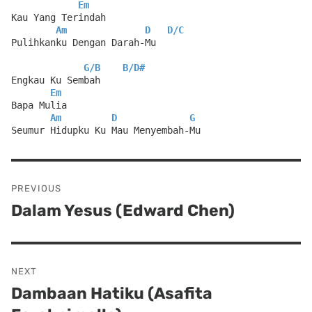
Em
Kau Yang Terindah
Am
D
D
/
C
Pulihkanku Dengan Darah-Mu
G
/
B
B
/
D#
Engkau Ku Sembah
Em
Bapa Mulia
Am
D
G
Seumur Hidupku Ku Mau Menyembah-Mu
Post
PREVIOUS
navigation
Dalam Yesus (Edward Chen)
Previous
post:
NEXT
Dambaan Hatiku (Asafita
Next