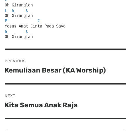
Oh Giranglah
F
G
C
Oh Giranglah
F
C
Yesus Amat Cinta Pada Saya
G
C
Oh Giranglah
Post
PREVIOUS
navigation
Kemuliaan Besar (KA Worship)
Previous
post:
NEXT
Kita Semua Anak Raja
Next
post: