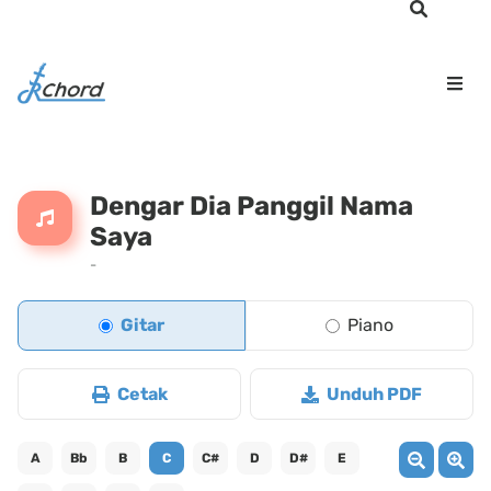
Dengar Dia Panggil Nama
Saya
-
Gitar
Piano
Cetak
Unduh PDF
A
Bb
B
C
C#
D
D#
E