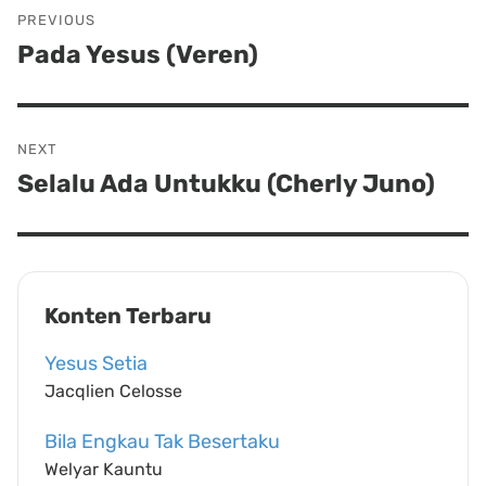
Post
PREVIOUS
navigation
Pada Yesus (Veren)
Previous
post:
NEXT
Selalu Ada Untukku (Cherly Juno)
Next
post:
Konten Terbaru
Yesus Setia
Jacqlien Celosse
Bila Engkau Tak Besertaku
Welyar Kauntu