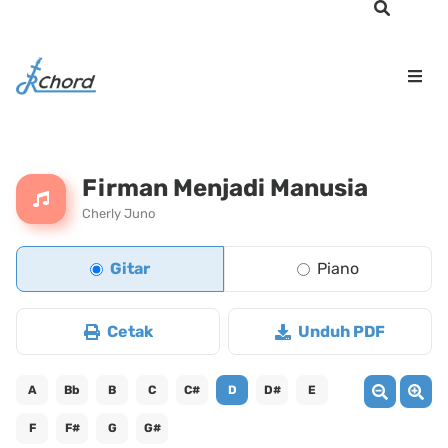
Firman Menjadi Manusia
Cherly Juno
Gitar
Piano
Cetak
Unduh PDF
A
Bb
B
C
C#
D
D#
E
F
F#
G
G#