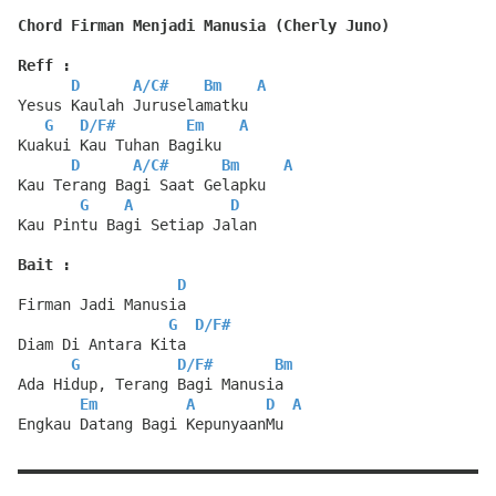
Chord Firman Menjadi Manusia (Cherly Juno)
Reff :
D
A
/
C#
Bm
A
Yesus Kaulah Juruselamatku
G
D
/
F#
Em
A
Kuakui Kau Tuhan Bagiku
D
A
/
C#
Bm
A
Kau Terang Bagi Saat Gelapku
G
A
D
Kau Pintu Bagi Setiap Jalan
Bait :
D
Firman Jadi Manusia
G
D
/
F#
Diam Di Antara Kita
G
D
/
F#
Bm
Ada Hidup, Terang Bagi Manusia
Em
A
D
A
Engkau Datang Bagi KepunyaanMu