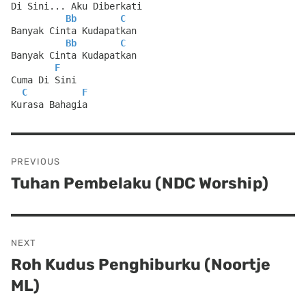
Di Sini... Aku Diberkati
Bb
C
Banyak Cinta Kudapatkan
Bb
C
Banyak Cinta Kudapatkan
F
Cuma Di Sini
C
F
Kurasa Bahagia
Post
PREVIOUS
navigation
Tuhan Pembelaku (NDC Worship)
Previous
post:
NEXT
Roh Kudus Penghiburku (Noortje
Next
ML)
post: