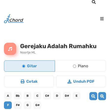
Gerejaku Adalah Rumahku
Noortje ML
Gitar
Piano
Cetak
Unduh PDF
A
Bb
B
C
C#
D
D#
E
F
F#
G
G#