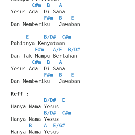
C#m
B
A
Yesus Ada  Di Sana
F#m
B
E
Dan Memberiku   Jawaban
E
B
/
D#
C#m
Pahitnya Kenyataan
F#m
A
/
E
B
/
D#
Dan Tak Mampu Bertahan
C#m
B
A
Yesus Ada  Di Sana
F#m
B
E
Dan Memberiku   Jawaban
Reff :
B
/
D#
E
Hanya Nama Yesus
B
/
D#
C#m
Hanya Nama Yesus
B
A
E
/
G#
Hanya Nama Yesus