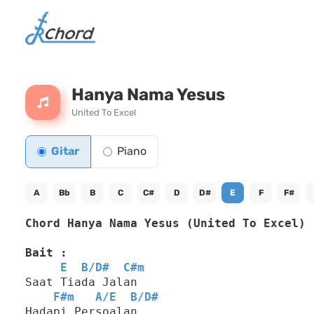
Hanya Nama Yesus
United To Excel
Gitar
Piano
A
Bb
B
C
C#
D
D#
E
F
F#
Chord Hanya Nama Yesus (United To Excel)
Bait :
E
B
/
D#
C#m
Saat Tiada Jalan
F#m
A
/
E
B
/
D#
Hadapi Persoalan