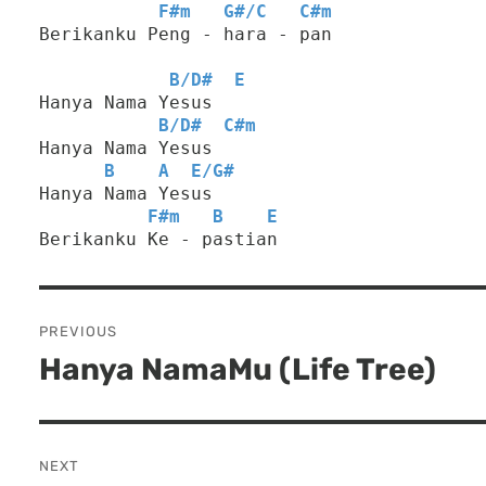
F#m
G#
/
C
C#m
Berikanku Peng - hara - pan
B
/
D#
E
Hanya Nama Yesus
B
/
D#
C#m
Hanya Nama Yesus
B
A
E
/
G#
Hanya Nama Yesus
F#m
B
E
Berikanku Ke - pastian
Post
PREVIOUS
navigation
Hanya NamaMu (Life Tree)
Previous
post:
NEXT