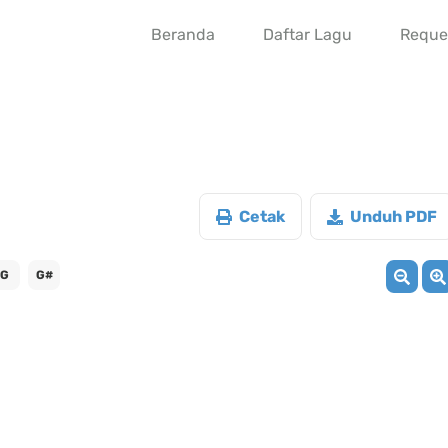
Beranda
Daftar Lagu
Reque
Cetak
Unduh PDF
G
G#