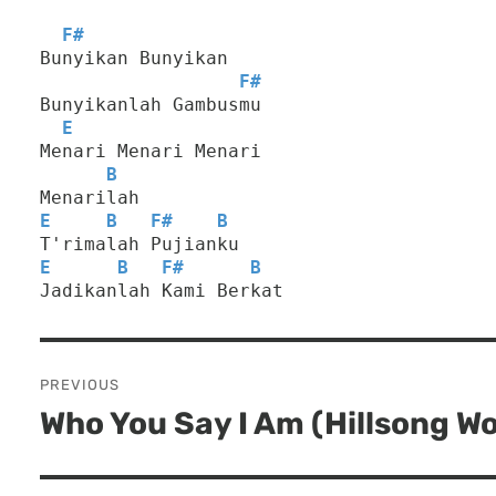
F#
Bunyikan Bunyikan
F#
Bunyikanlah Gambusmu
E
Menari Menari Menari
B
Menarilah
E
B
F#
B
T'rimalah Pujianku
E
B
F#
B
Jadikanlah Kami Berkat
Post
PREVIOUS
navigation
Who You Say I Am (Hillsong W
Previous
post: