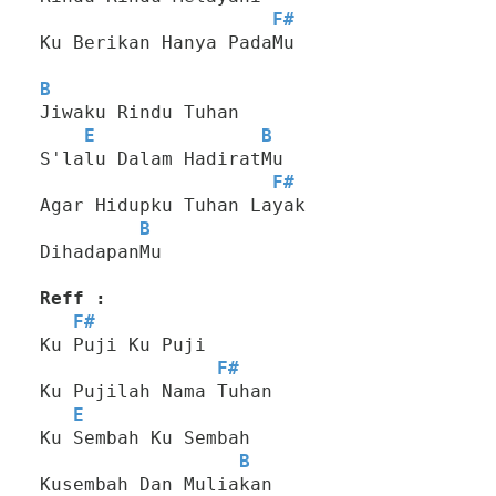
F#
Ku Berikan Hanya PadaMu
B
Jiwaku Rindu Tuhan
E
B
S'lalu Dalam HadiratMu
F#
Agar Hidupku Tuhan Layak
B
DihadapanMu
Reff :
F#
Ku Puji Ku Puji
F#
Ku Pujilah Nama Tuhan
E
Ku Sembah Ku Sembah
B
Kusembah Dan Muliakan