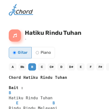
Hatiku Rindu Tuhan
-
Gitar
Piano
A
Bb
B
C
C#
D
D#
E
F
F#
Chord Hatiku Rindu Tuhan
Bait :
B
Hatiku Rindu Tuhan
E
B
Rindu Rindu Melayani