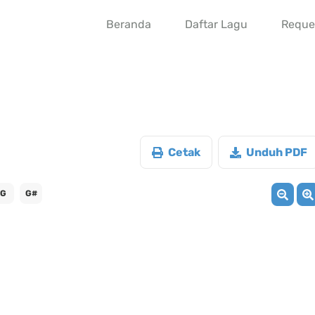
Beranda
Daftar Lagu
Reque
Cetak
Unduh PDF
G
G#