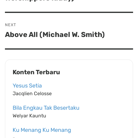
NEXT
Above All (Michael W. Smith)
Next
post:
Konten Terbaru
Yesus Setia
Jacqlien Celosse
Bila Engkau Tak Besertaku
Welyar Kauntu
Ku Menang Ku Menang
-