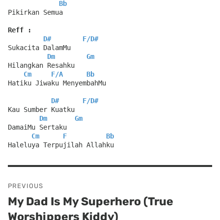
Bb
Pikirkan Semua
Reff :
D#
F
/
D#
Sukacita DalamMu
Dm
Gm
Hilangkan Resahku
Cm
F
/
A
Bb
Hatiku Jiwaku MenyembahMu
D#
F
/
D#
Kau Sumber Kuatku
Dm
Gm
DamaiMu Sertaku
Cm
F
Bb
Haleluya Terpujilah Allahku
Post
PREVIOUS
navigation
My Dad Is My Superhero (True
Previous
Worshippers Kiddy)
post: