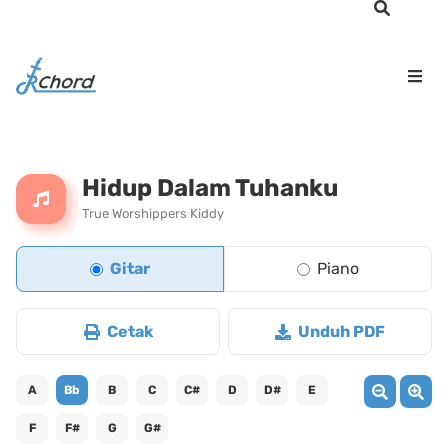
Hidup Dalam Tuhanku
True Worshippers Kiddy
Gitar
Piano
Cetak
Unduh PDF
A
Bb
B
C
C#
D
D#
E
F
F#
G
G#