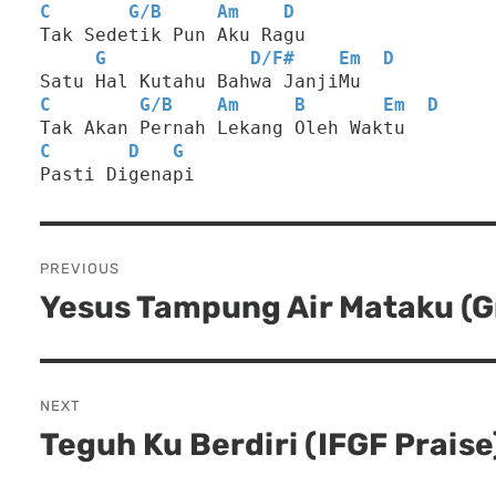
C
G
/
B
Am
D
Tak Sedetik Pun Aku Ragu
G
D
/
F#
Em
D
Satu Hal Kutahu Bahwa JanjiMu
C
G
/
B
Am
B
Em
D
Tak Akan Pernah Lekang Oleh Waktu
C
D
G
Pasti Digenapi
Post
PREVIOUS
navigation
Yesus Tampung Air Mataku (G
Previous
post:
NEXT
Teguh Ku Berdiri (IFGF Praise
Next
post: