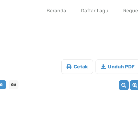
Beranda
Daftar Lagu
Reque
Cetak
Unduh PDF
G
G#