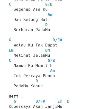
C
G
/
B
  Segenap Asa Ku
Am
  Dan Relung Hati
D
  Berharap PadaMu
G
D
/
F#
  Walau Ku Tak Dapat
Em
Bm
  Melihat JalanMu
C
G
/
B
  Namun Ku Memilih
Am
  Tuk Percaya Penuh
D
  PadaMu Yesus
Reff :
G
D
/
F#
Em
D
Kupercaya Akan JanjiMu