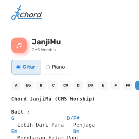
JanjiMu
GMS Worship
Gitar
Piano
A
Bb
B
C
C#
D
D#
E
F
F#
Chord JanjiMu (GMS Worship)
Bait :
G
D
/
F#
  Lebih Dari Para   Penjaga
Em
Bm
  Mengharap Fajar Pagi