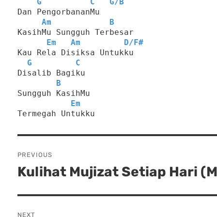
G
C
G
/
B
Dan PengorbananMu
Am
B
KasihMu Sungguh Terbesar
Em
Am
D
/
F#
Kau Rela Disiksa Untukku
G
C
Disalib Bagiku
B
Sungguh KasihMu
Em
Termegah Untukku
Post
PREVIOUS
navigation
Kulihat Mujizat Setiap Hari (
Previous
post:
NEXT