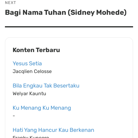
NEXT
Bagi Nama Tuhan (Sidney Mohede)
Next
post:
Konten Terbaru
Yesus Setia
Jacqlien Celosse
Bila Engkau Tak Besertaku
Welyar Kauntu
Ku Menang Ku Menang
-
Hati Yang Hancur Kau Berkenan
Franky Kuncoro