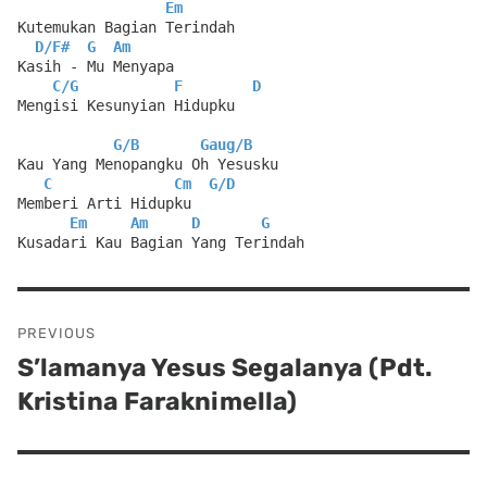
Em
Kutemukan Bagian Terindah
D
/
F#
G
Am
Kasih - Mu Menyapa
C
/
G
F
D
Mengisi Kesunyian Hidupku
G
/
B
Gaug
/
B
Kau Yang Menopangku Oh Yesusku
C
Cm
G
/
D
Memberi Arti Hidupku
Em
Am
D
G
Kusadari Kau Bagian Yang Terindah
Post
PREVIOUS
navigation
S’lamanya Yesus Segalanya (Pdt.
Previous
Kristina Faraknimella)
post: