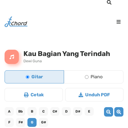
Kau Bagian Yang Terindah
Dewi Guna
Gitar
Piano
Cetak
Unduh PDF
A
Bb
B
C
C#
D
D#
E
F
F#
G
G#