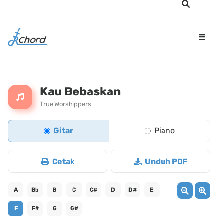
Kau Bebaskan
True Worshippers
Gitar
Piano
Cetak
Unduh PDF
A
Bb
B
C
C#
D
D#
E
F
F#
G
G#