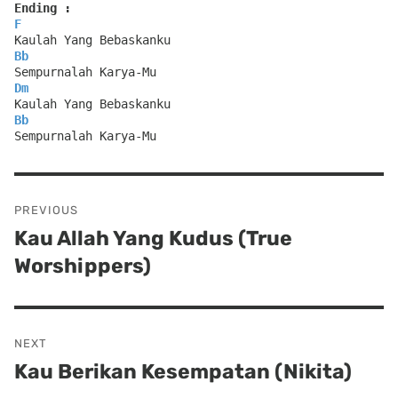
Ending :
F
Kaulah Yang Bebaskanku
Bb
Sempurnalah Karya-Mu
Dm
Kaulah Yang Bebaskanku
Bb
Sempurnalah Karya-Mu
Post
PREVIOUS
navigation
Kau Allah Yang Kudus (True
Previous
Worshippers)
post:
NEXT
Kau Berikan Kesempatan (Nikita)
Next
post: