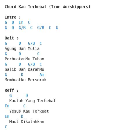
Chord Kau Terhebat (True Worshippers)
Intro :
G
D
Em
C
G
D
G
/
B
C
G
/
B
C
G
Bait :
G
D
G
/
B
C
Agung Dan Mulia
G
D
C
PerbuatanMu Tuhan
G
D
G
/
B
C
Salib Dan DarahMu
G
D
Am
Membuatku Bersorak
Reff :
G
D
  Kaulah Yang Terhebat
Em
C
  Yesus Kau Terkuat
Em
D
  Maut Dikalahkan
C