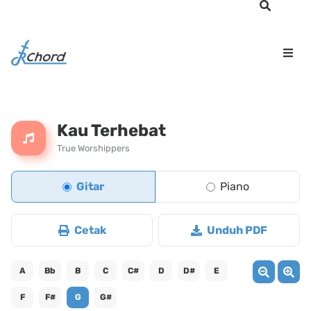
Kau Terhebat
True Worshippers
Gitar
Piano
Cetak
Unduh PDF
A
Bb
B
C
C#
D
D#
E
F
F#
G
G#