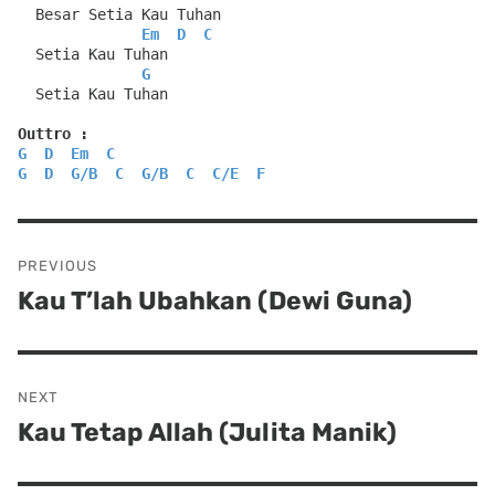
  Besar Setia Kau Tuhan
Em
D
C
  Setia Kau Tuhan
G
  Setia Kau Tuhan
Outtro :
G
D
Em
C
G
D
G
/
B
C
G
/
B
C
C
/
E
F
Post
PREVIOUS
navigation
Kau T’lah Ubahkan (Dewi Guna)
Previous
post:
NEXT
Kau Tetap Allah (Julita Manik)
Next
post: