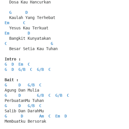
  Dosa Kau Hancurkan
G
D
  Kaulah Yang Terhebat
Em
C
  Yesus Kau Terkuat
Em
D
  Bangkit Kunyatakan
C
G
  Besar Setia Kau Tuhan
Intro :
G
D
Em
C
G
D
G
/
B
C
G
/
B
C
Bait :
G
D
G
/
B
C
Agung Dan Mulia
G
D
G
/
B
C
G
/
B
C
PerbuatanMu Tuhan
G
D
G
/
B
C
Salib Dan DarahMu
G
D
Am
C
Em
D
Membuatku Bersorak