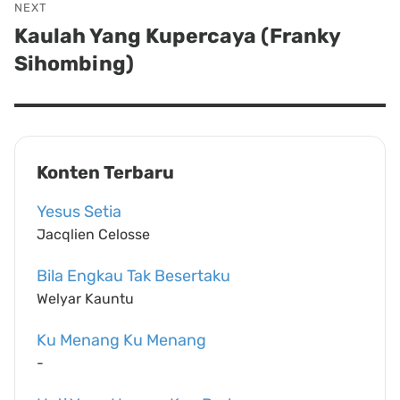
NEXT
Kaulah Yang Kupercaya (Franky
Next
Sihombing)
post:
Konten Terbaru
Yesus Setia
Jacqlien Celosse
Bila Engkau Tak Besertaku
Welyar Kauntu
Ku Menang Ku Menang
-