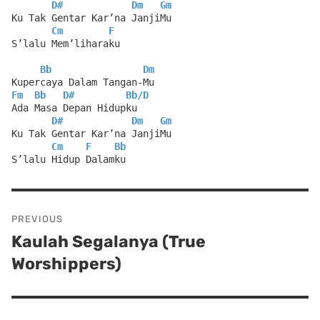
D#
Dm
Gm
Ku Tak Gentar Kar’na JanjiMu
Cm
F
S’lalu Mem’liharaku
Bb
Dm
Kupercaya Dalam Tangan-Mu
Fm
Bb
D#
Bb
/
D
Ada Masa Depan Hidupku
D#
Dm
Gm
Ku Tak Gentar Kar’na JanjiMu
Cm
F
Bb
S’lalu Hidup Dalamku
Post
PREVIOUS
navigation
Kaulah Segalanya (True
Previous
Worshippers)
post: