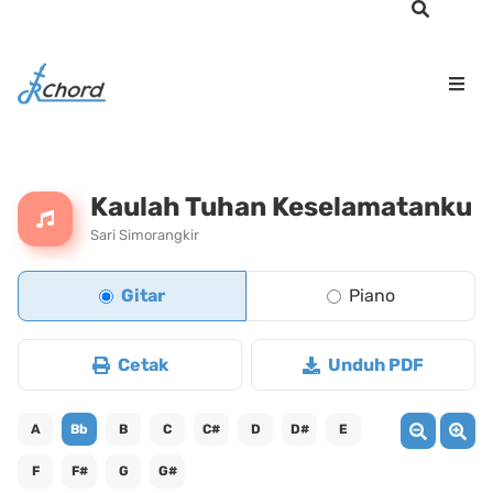
Kaulah Tuhan Keselamatanku
Sari Simorangkir
Gitar
Piano
Cetak
Unduh PDF
A
Bb
B
C
C#
D
D#
E
F
F#
G
G#