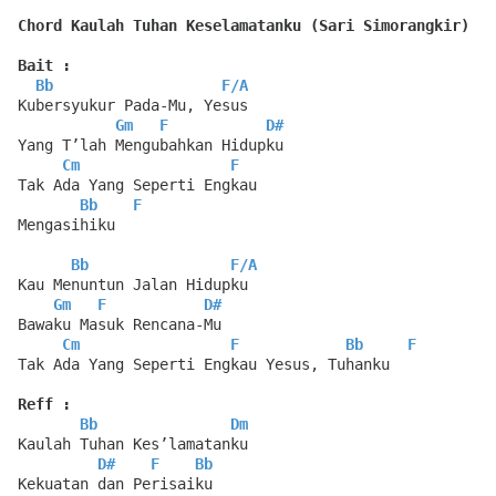
Chord Kaulah Tuhan Keselamatanku (Sari Simorangkir)
Bait :
Bb
F
/
A
Kubersyukur Pada-Mu, Yesus
Gm
F
D#
Yang T’lah Mengubahkan Hidupku
Cm
F
Tak Ada Yang Seperti Engkau
Bb
F
Mengasihiku
Bb
F
/
A
Kau Menuntun Jalan Hidupku
Gm
F
D#
Bawaku Masuk Rencana-Mu
Cm
F
Bb
F
Tak Ada Yang Seperti Engkau Yesus, Tuhanku
Reff :
Bb
Dm
Kaulah Tuhan Kes’lamatanku
D#
F
Bb
Kekuatan dan Perisaiku