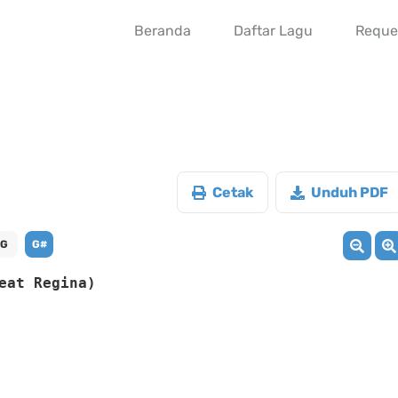
Beranda
Daftar Lagu
Reque
Cetak
Unduh PDF
G
G#
eat Regina)