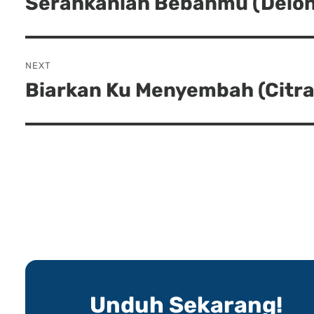
Serahkanlah Bebanmu (Delon
Previous
post:
NEXT
Biarkan Ku Menyembah (Citra
Next
post:
Unduh Sekarang!