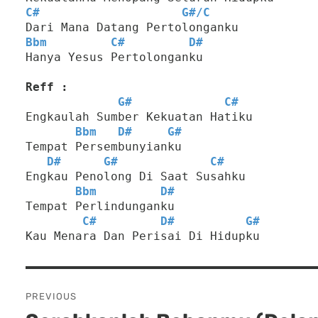
C#
G#
/
C
Dari Mana Datang Pertolonganku
Bbm
C#
D#
Hanya Yesus Pertolonganku
Reff :
G#
C#
Engkaulah Sumber Kekuatan Hatiku
Bbm
D#
G#
Tempat Persembunyianku
D#
G#
C#
Engkau Penolong Di Saat Susahku
Bbm
D#
Tempat Perlindunganku
C#
D#
G#
Kau Menara Dan Perisai Di Hidupku
Post
PREVIOUS
navigation