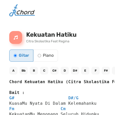
Kekuatan Hatiku
Citra Skolastika Feat Regina
Gitar
Piano
A
Bb
B
C
C#
D
D#
E
F
F#
Chord Kekuatan Hatiku (Citra Skolastika F
Bait :
G#
D#
/
G
KuasaMu Nyata Di Dalam Kelemahanku
Fm
Cm
KekuatanMu Menopang Seluruh Hidupku