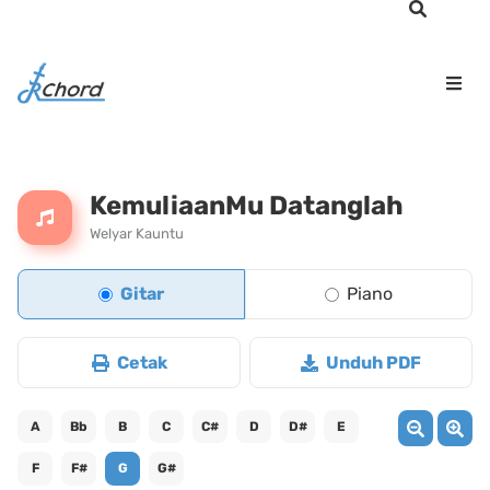
KemuliaanMu Datanglah
Welyar Kauntu
Gitar
Piano
Cetak
Unduh PDF
A
Bb
B
C
C#
D
D#
E
F
F#
G
G#