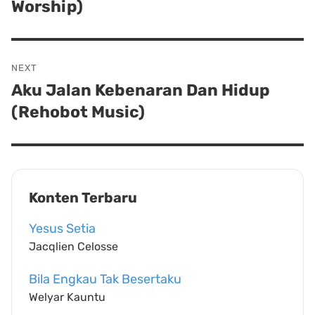
Worship)
post:
NEXT
Aku Jalan Kebenaran Dan Hidup
Next
(Rehobot Music)
post:
Konten Terbaru
Yesus Setia
Jacqlien Celosse
Bila Engkau Tak Besertaku
Welyar Kauntu