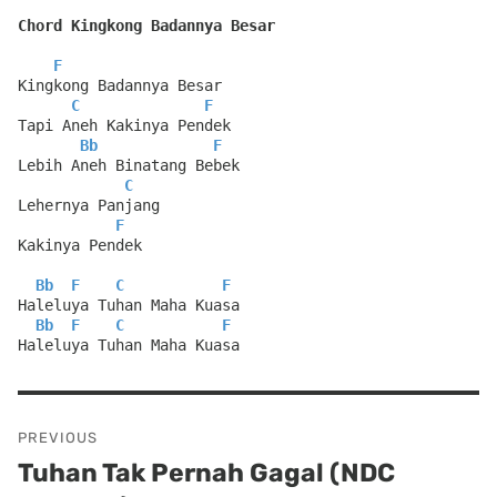
Chord Kingkong Badannya Besar
F
Kingkong Badannya Besar
C
F
Tapi Aneh Kakinya Pendek
Bb
F
Lebih Aneh Binatang Bebek
C
Lehernya Panjang
F
Kakinya Pendek
Bb
F
C
F
Haleluya Tuhan Maha Kuasa
Bb
F
C
F
Haleluya Tuhan Maha Kuasa
Post
PREVIOUS
navigation
Tuhan Tak Pernah Gagal (NDC
Previous