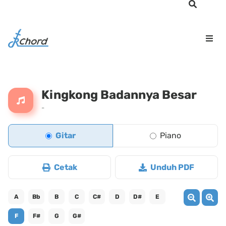
Kingkong Badannya Besar
-
Gitar
Piano
Cetak
Unduh PDF
A
Bb
B
C
C#
D
D#
E
F
F#
G
G#