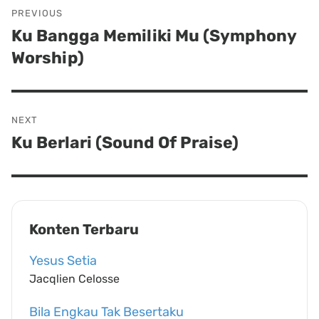
Post
PREVIOUS
navigation
Ku Bangga Memiliki Mu (Symphony
Previous
Worship)
post:
NEXT
Ku Berlari (Sound Of Praise)
Next
post:
Konten Terbaru
Yesus Setia
Jacqlien Celosse
Bila Engkau Tak Besertaku