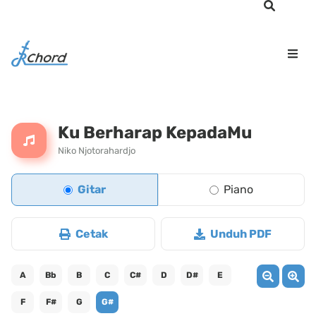
Ku Berharap KepadaMu
Niko Njotorahardjo
Gitar
Piano
Cetak
Unduh PDF
A
Bb
B
C
C#
D
D#
E
F
F#
G
G#