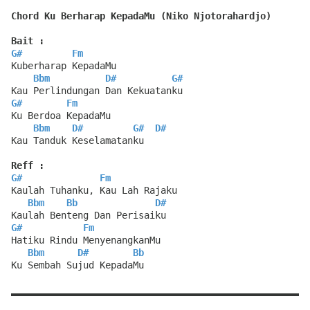
Chord Ku Berharap KepadaMu (Niko Njotorahardjo)
Bait :
G#
Fm
Kuberharap KepadaMu
Bbm
D#
G#
Kau Perlindungan Dan Kekuatanku
G#
Fm
Ku Berdoa KepadaMu
Bbm
D#
G#
D#
Kau Tanduk Keselamatanku
Reff :
G#
Fm
Kaulah Tuhanku, Kau Lah Rajaku
Bbm
Bb
D#
Kaulah Benteng Dan Perisaiku
G#
Fm
Hatiku Rindu MenyenangkanMu
Bbm
D#
Bb
Ku Sembah Sujud KepadaMu