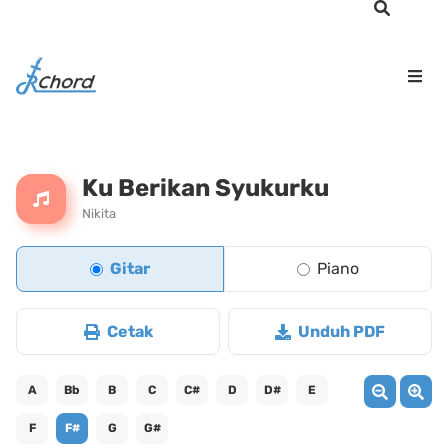
Ku Berikan Syukurku
Nikita
Gitar
Piano
Cetak
Unduh PDF
A
Bb
B
C
C#
D
D#
E
F
F#
G
G#