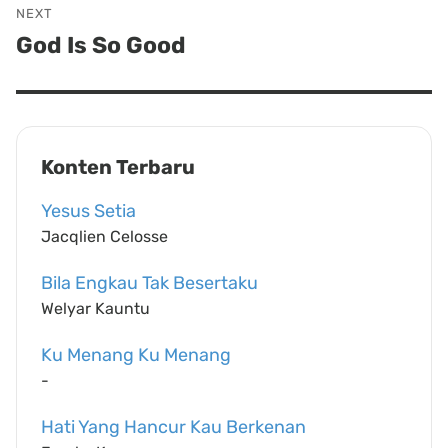
NEXT
God Is So Good
Next
post:
Konten Terbaru
Yesus Setia
Jacqlien Celosse
Bila Engkau Tak Besertaku
Welyar Kauntu
Ku Menang Ku Menang
-
Hati Yang Hancur Kau Berkenan