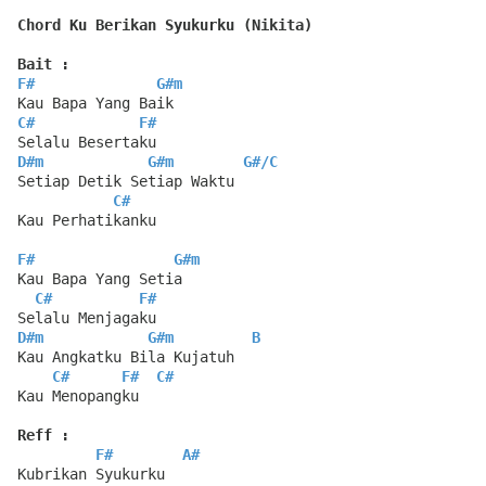
Chord Ku Berikan Syukurku (Nikita)
Bait :
F#
G#m
Kau Bapa Yang Baik
C#
F#
Selalu Besertaku
D#m
G#m
G#
/
C
Setiap Detik Setiap Waktu
C#
Kau Perhatikanku
F#
G#m
Kau Bapa Yang Setia
C#
F#
Selalu Menjagaku
D#m
G#m
B
Kau Angkatku Bila Kujatuh
C#
F#
C#
Kau Menopangku
Reff :
F#
A#
Kubrikan Syukurku