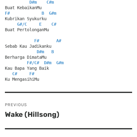
D#m
C#m
Buat KebaikanMu
F#
B
G#m
Kubrikan Syukurku
G#
/
C
E
C#
Buat PertolonganMu
F#
A#
Sebab Kau Jadikanku
D#m
B
Berharga DimataMu
F#
/
C#
D#m
G#m
Kau Bapa Yang Baik
C#
F#
Ku MengasihiMu
Post
PREVIOUS
navigation
Wake (Hillsong)
Previous
post: