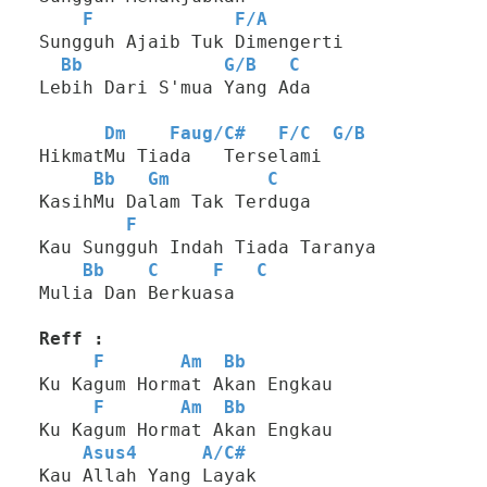
F
F
/
A
Sungguh Ajaib Tuk Dimengerti
Bb
G
/
B
C
Lebih Dari S'mua Yang Ada
Dm
Faug
/
C#
F
/
C
G
/
B
HikmatMu Tiada   Terselami
Bb
Gm
C
KasihMu Dalam Tak Terduga
F
Kau Sungguh Indah Tiada Taranya
Bb
C
F
C
Mulia Dan Berkuasa
Reff :
F
Am
Bb
Ku Kagum Hormat Akan Engkau
F
Am
Bb
Ku Kagum Hormat Akan Engkau
Asus4
A
/
C#
Kau Allah Yang Layak