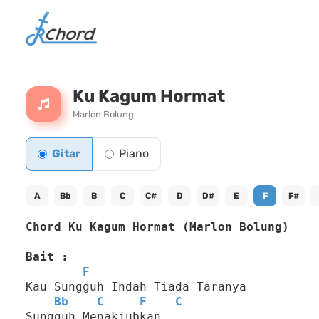
Ku Kagum Hormat
Marlon Bolung
Gitar
Piano
A
Bb
B
C
C#
D
D#
E
F
F#
Chord Ku Kagum Hormat (Marlon Bolung)
Bait :
F
Kau Sungguh Indah Tiada Taranya
Bb
C
F
C
Sungguh Menakjubkan