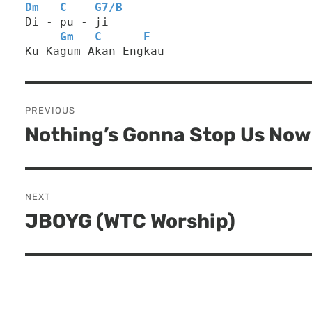
Dm
C
G7
/
B
Di - pu - ji
Gm
C
F
Ku Kagum Akan Engkau
Post
PREVIOUS
navigation
Nothing’s Gonna Stop Us Now
Previous
post:
NEXT
JBOYG (WTC Worship)
Next
post: