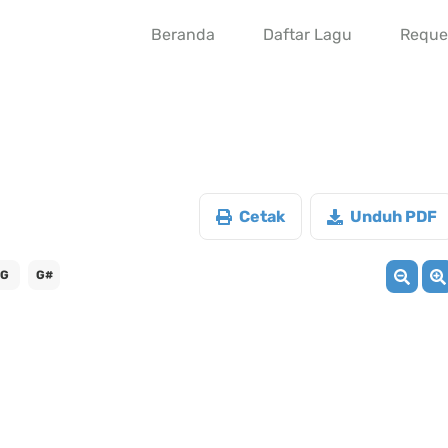
Beranda
Daftar Lagu
Reque
Cetak
Unduh PDF
G
G#