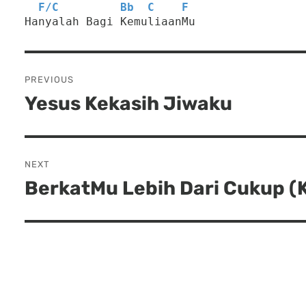
F
/
C
Bb
C
F
Hanyalah Bagi KemuliaanMu
Post
PREVIOUS
navigation
Yesus Kekasih Jiwaku
Previous
post:
NEXT
BerkatMu Lebih Dari Cukup (K
Next
post: