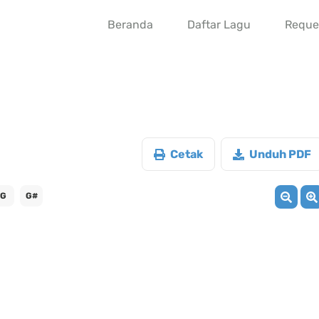
Beranda
Daftar Lagu
Reque
Cetak
Unduh PDF
G
G#