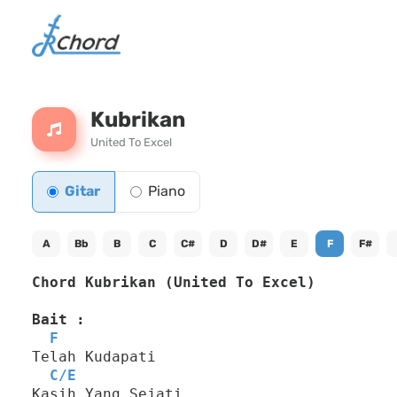
Kubrikan
United To Excel
Gitar
Piano
A
Bb
B
C
C#
D
D#
E
F
F#
Chord Kubrikan (United To Excel)
Bait :
F
Telah Kudapati
C
/
E
Kasih Yang Sejati