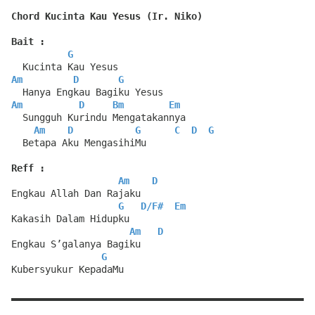
Chord Kucinta Kau Yesus (Ir. Niko)
Bait :
G
  Kucinta Kau Yesus
Am
D
G
  Hanya Engkau Bagiku Yesus
Am
D
Bm
Em
  Sungguh Kurindu Mengatakannya
Am
D
G
C
D
G
  Betapa Aku MengasihiMu
Reff :
Am
D
Engkau Allah Dan Rajaku
G
D
/
F#
Em
Kakasih Dalam Hidupku
Am
D
Engkau S’galanya Bagiku
G
Kubersyukur KepadaMu