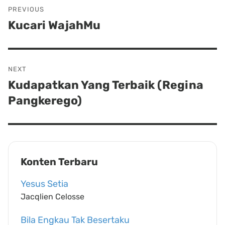
Post
PREVIOUS
navigation
Kucari WajahMu
Previous
post:
NEXT
Kudapatkan Yang Terbaik (Regina
Next
Pangkerego)
post:
Konten Terbaru
Yesus Setia
Jacqlien Celosse
Bila Engkau Tak Besertaku