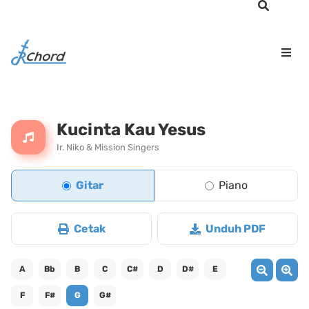
Kucinta Kau Yesus
Ir. Niko & Mission Singers
Gitar
Piano
Cetak
Unduh PDF
A
Bb
B
C
C#
D
D#
E
F
F#
G
G#