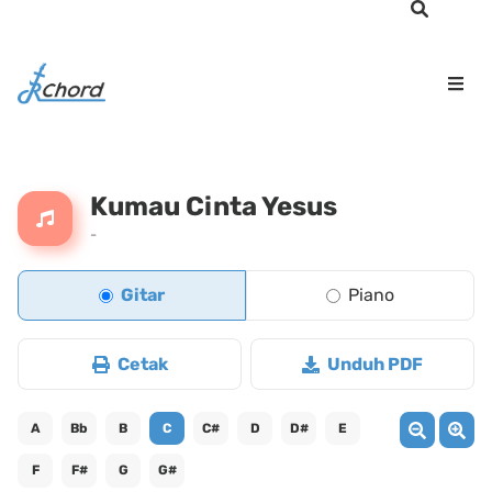
Kumau Cinta Yesus
-
Gitar
Piano
Cetak
Unduh PDF
A
Bb
B
C
C#
D
D#
E
F
F#
G
G#