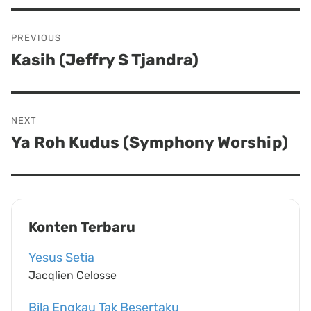
Post
PREVIOUS
navigation
Kasih (Jeffry S Tjandra)
Previous
post:
NEXT
Ya Roh Kudus (Symphony Worship)
Next
post:
Konten Terbaru
Yesus Setia
Jacqlien Celosse
Bila Engkau Tak Besertaku