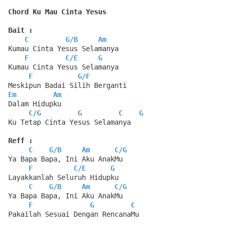
Chord Ku Mau Cinta Yesus
Bait :
C
G
/
B
Am
Kumau Cinta Yesus Selamanya
F
C
/
E
G
Kumau Cinta Yesus Selamanya
F
G
/
F
Meskipun Badai Silih Berganti
Em
Am
Dalam Hidupku
C
/
G
G
C
G
Ku Tetap Cinta Yesus Selamanya
Reff :
C
G
/
B
Am
C
/
G
Ya Bapa Bapa, Ini Aku AnakMu
F
C
/
E
G
Layakkanlah Seluruh Hidupku
C
G
/
B
Am
C
/
G
Ya Bapa Bapa, Ini Aku AnakMu
F
G
C
Pakailah Sesuai Dengan RencanaMu