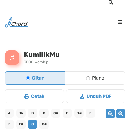
KumilikMu
JPCC Worship
Gitar
Piano
Cetak
Unduh PDF
A
Bb
B
C
C#
D
D#
E
F
F#
G
G#