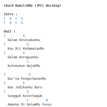
Chord KumilikMu (JPCC Worship)
Intro :
C
G
C
G
C
G
C
G
Bait :
C
G
  Dalam Kesesakanku
C
G
  Kau Bri KedamaianMu
C
G
  Dalam Keraguanku
C
  Kutemukan WajahMu
C
G
  Kar’na PengorbananMu
C
G
  Kau Jadikanku Baru
C
G
  Sungguh Kuterkagum
C
D
  Amanku Di DalamMu Yesus