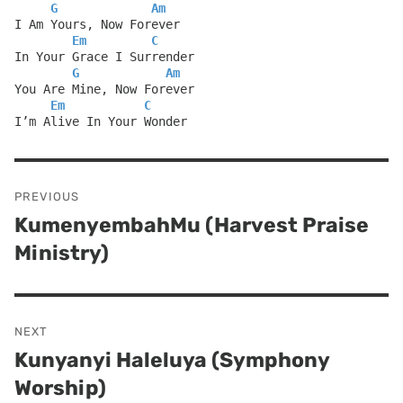
G
Am
I Am Yours, Now Forever
Em
C
In Your Grace I Surrender
G
Am
You Are Mine, Now Forever
Em
C
I’m Alive In Your Wonder
Post
PREVIOUS
navigation
KumenyembahMu (Harvest Praise
Previous
Ministry)
post:
NEXT
Kunyanyi Haleluya (Symphony
Next
Worship)
post: