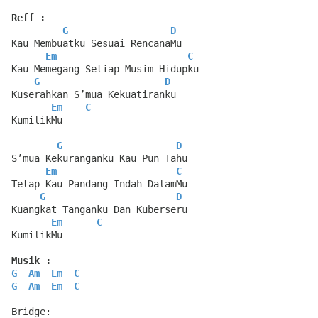
Reff :
G
D
Kau Membuatku Sesuai RencanaMu
Em
C
Kau Memegang Setiap Musim Hidupku
G
D
Kuserahkan S’mua Kekuatiranku
Em
C
KumilikMu
G
D
S’mua Kekuranganku Kau Pun Tahu
Em
C
Tetap Kau Pandang Indah DalamMu
G
D
Kuangkat Tanganku Dan Kuberseru
Em
C
KumilikMu
Musik :
G
Am
Em
C
G
Am
Em
C
Bridge: