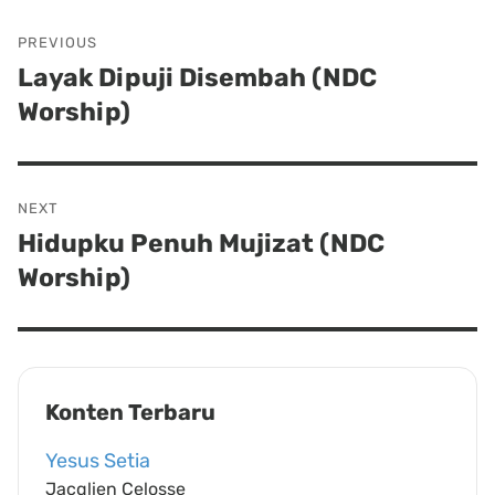
Post
PREVIOUS
navigation
Layak Dipuji Disembah (NDC
Previous
Worship)
post:
NEXT
Hidupku Penuh Mujizat (NDC
Next
Worship)
post:
Konten Terbaru
Yesus Setia
Jacqlien Celosse