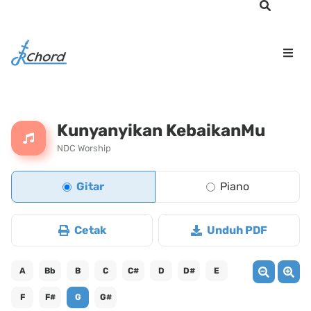
Kunyanyikan KebaikanMu
NDC Worship
Gitar
Piano
Cetak
Unduh PDF
A
Bb
B
C
C#
D
D#
E
F
F#
G
G#