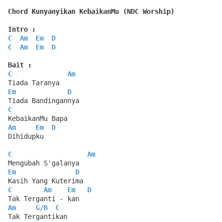
Chord Kunyanyikan KebaikanMu (NDC Worship)
Intro :
C
Am
Em
D
C
Am
Em
D
Bait :
C
Am
Tiada Taranya
Em
D
Tiada Bandingannya
C
KebaikanMu Bapa
Am
Em
D
Dihidupku
C
Am
Mengubah S'galanya
Em
D
Kasih Yang Kuterima
C
Am
Em
D
Tak Terganti - kan
Am
G
/
B
C
Tak Tergantikan