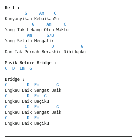
Reff :
G
Am
C
Kunyanyikan KebaikanMu
G
Am
C
Yang Tak Lekang Oleh Waktu
Am
G
/
B
Yang Selalu Mengalir
C
D
G
Dan Tak Pernah Berakhir Dihidupku
Musik Before Bridge :
C
D
Em
G
Bridge :
C
D
Em
G
Engkau Baik Sangat Baik
C
D
Em
G
Engkau Baik Bagiku
C
D
Em
G
Engkau Baik Sangat Baik
C
D
Em
Engkau Baik Bagiku