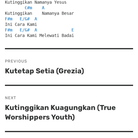
Kutinggikan Namanya Yesus
C#m
A
Kutinggikan    Namanya Besar
F#m
E
/
G#
A
Ini Cara Kami
F#m
E
/
G#
A
E
Ini Cara Kami Melewati Badai
Post
PREVIOUS
navigation
Kutetap Setia (Grezia)
Previous
post:
NEXT
Kutinggikan Kuagungkan (True
Next
Worshippers Youth)
post: