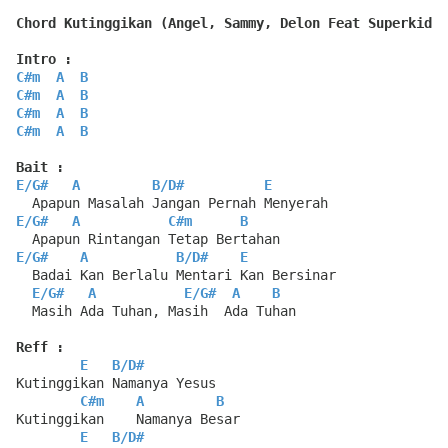
Chord Kutinggikan (Angel, Sammy, Delon Feat Superkids)
Intro :
C#m
A
B
C#m
A
B
C#m
A
B
C#m
A
B
Bait :
E
/
G#
A
B
/
D#
E
  Apapun Masalah Jangan Pernah Menyerah
E
/
G#
A
C#m
B
  Apapun Rintangan Tetap Bertahan
E
/
G#
A
B
/
D#
E
  Badai Kan Berlalu Mentari Kan Bersinar
E
/
G#
A
E
/
G#
A
B
  Masih Ada Tuhan, Masih  Ada Tuhan
Reff :
E
B
/
D#
Kutinggikan Namanya Yesus
C#m
A
B
Kutinggikan    Namanya Besar
E
B
/
D#