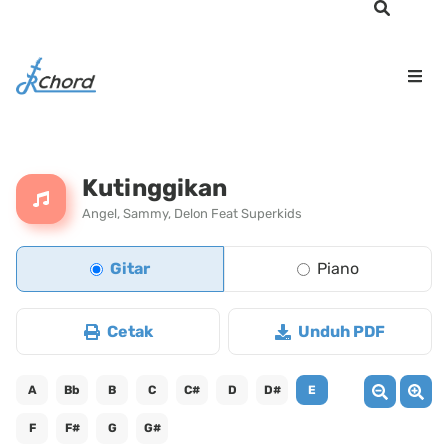
Kutinggikan
Angel, Sammy, Delon Feat Superkids
Gitar
Piano
Cetak
Unduh PDF
A
Bb
B
C
C#
D
D#
E
F
F#
G
G#