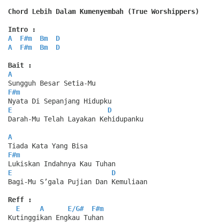
Chord Lebih Dalam Kumenyembah (True Worshippers)
Intro :
A
F#m
Bm
D
A
F#m
Bm
D
Bait :
A
Sungguh Besar Setia-Mu
F#m
Nyata Di Sepanjang Hidupku
E
D
Darah-Mu Telah Layakan Kehidupanku
A
Tiada Kata Yang Bisa
F#m
Lukiskan Indahnya Kau Tuhan
E
D
Bagi-Mu S’gala Pujian Dan Kemuliaan
Reff :
E
A
E
/
G#
F#m
Kutinggikan Engkau Tuhan