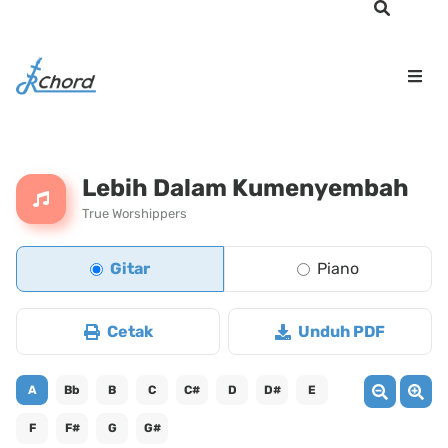
Lebih Dalam Kumenyembah
True Worshippers
Gitar
Piano
Cetak
Unduh PDF
A
Bb
B
C
C#
D
D#
E
F
F#
G
G#