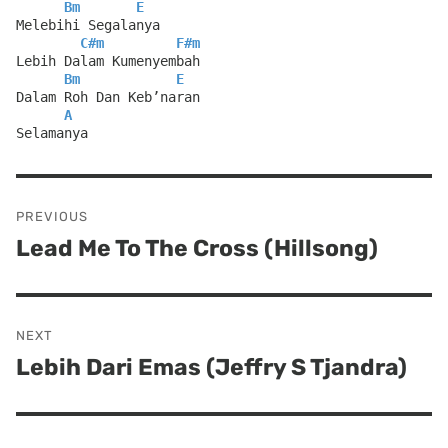
Bm
E
Melebihi Segalanya
C#m
F#m
Lebih Dalam Kumenyembah
Bm
E
Dalam Roh Dan Keb’naran
A
Selamanya
Post
PREVIOUS
navigation
Lead Me To The Cross (Hillsong)
Previous
post:
NEXT
Lebih Dari Emas (Jeffry S Tjandra)
Next
post: