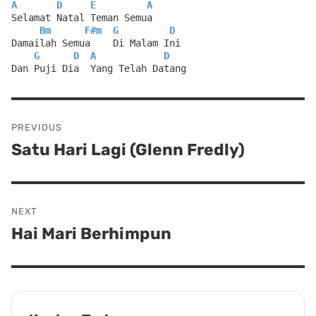
A
D
E
A
Selamat Natal Teman Semua
Bm
F#m
G
D
Damailah Semua    Di Malam Ini
G
D
A
D
Dan Puji Dia  Yang Telah Datang
Post
PREVIOUS
navigation
Satu Hari Lagi (Glenn Fredly)
Previous
post:
NEXT
Hai Mari Berhimpun
Next
post: