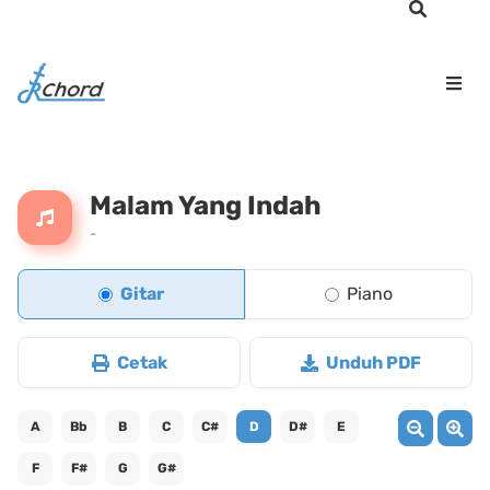
Malam Yang Indah
-
Gitar
Piano
Cetak
Unduh PDF
A
Bb
B
C
C#
D
D#
E
F
F#
G
G#