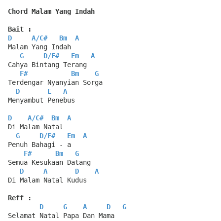
Chord Malam Yang Indah
Bait :
D
A
/
C#
Bm
A
Malam Yang Indah
G
D
/
F#
Em
A
Cahya Bintang Terang
F#
Bm
G
Terdengar Nyanyian Sorga
D
E
A
Menyambut Penebus
D
A
/
C#
Bm
A
Di Malam Natal
G
D
/
F#
Em
A
Penuh Bahagi - a
F#
Bm
G
Semua Kesukaan Datang
D
A
D
A
Di Malam Natal Kudus
Reff :
D
G
A
D
G
Selamat Natal Papa Dan Mama