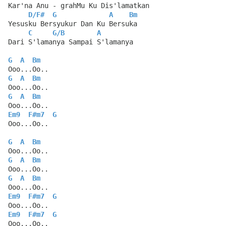
Kar'na Anu - grahMu Ku Dis'lamatkan
D
/
F#
G
A
Bm
Yesusku Bersyukur Dan Ku Bersuka
C
G
/
B
A
Dari S'lamanya Sampai S'lamanya
G
A
Bm
Ooo...Oo..
G
A
Bm
Ooo...Oo..
G
A
Bm
Ooo...Oo..
Em9
F#m7
G
Ooo...Oo..
G
A
Bm
Ooo...Oo..
G
A
Bm
Ooo...Oo..
G
A
Bm
Ooo...Oo..
Em9
F#m7
G
Ooo...Oo..
Em9
F#m7
G
Ooo...Oo..