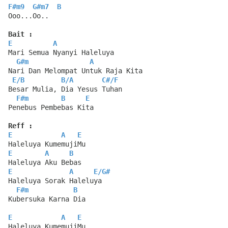
F#m9
G#m7
B
Ooo...Oo..
Bait :
E
A
Mari Semua Nyanyi Haleluya
G#m
A
Nari Dan Melompat Untuk Raja Kita
E
/
B
B
/
A
C#
/
F
Besar Mulia, Dia Yesus Tuhan
F#m
B
E
Penebus Pembebas Kita
Reff :
E
A
E
Haleluya KumemujiMu
E
A
B
Haleluya Aku Bebas
E
A
E
/
G#
Haleluya Sorak Haleluya
F#m
B
Kubersuka Karna Dia
E
A
E
Haleluya KumemujiMu