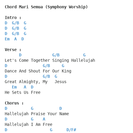
Chord Mari Semua (Symphony Worship)
Intro :
D
G
/
B
G
D
G
/
B
G
D
G
/
B
G
Em
A
D
Verse :
D
G
/
B
G
Let's Come Together Singing Hallelujah
D
G
/
B
G
Dance And Shout For Our King
D
G
/
B
G
Great Almighty, My   Jesus
Em
A
D
He Sets Us Free
Chorus :
D
G
D
Hallelujah Praise Your Name
D
G
A
Hallelujah I Am Free
D
G
D
/
F#