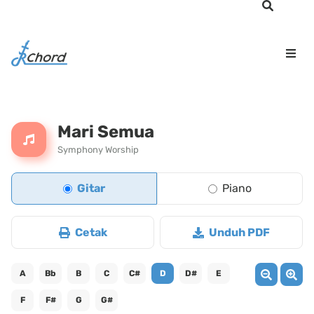
Mari Semua
Symphony Worship
Gitar
Piano
Cetak
Unduh PDF
A
Bb
B
C
C#
D
D#
E
F
F#
G
G#