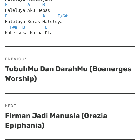
E
A
B
Haleluya Aku Bebas
E
A
E
/
G#
Haleluya Sorak Haleluya
F#m
B
E
Kubersuka Karna Dia
Post
PREVIOUS
navigation
TubuhMu Dan DarahMu (Boanerges
Previous
Worship)
post:
NEXT
Firman Jadi Manusia (Grezia
Next
Epiphania)
post: