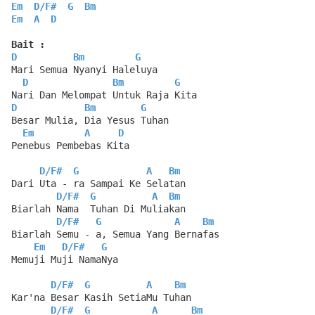
Em
D
/
F#
G
Bm
Em
A
D
Bait :
D
Bm
G
Mari Semua Nyanyi Haleluya
D
Bm
G
Nari Dan Melompat Untuk Raja Kita
D
Bm
G
Besar Mulia, Dia Yesus Tuhan
Em
A
D
Penebus Pembebas Kita
D
/
F#
G
A
Bm
Dari Uta - ra Sampai Ke Selatan
D
/
F#
G
A
Bm
Biarlah Nama  Tuhan Di Muliakan
D
/
F#
G
A
Bm
Biarlah Semu - a, Semua Yang Bernafas
Em
D
/
F#
G
Memuji Muji NamaNya
D
/
F#
G
A
Bm
Kar'na Besar Kasih SetiaMu Tuhan
D
/
F#
G
A
Bm