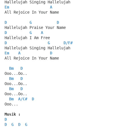
Hallelujah Singing Hallelujah
Em
A
All Rejoice In Your Name
D
G
D
Hallelujah Praise Your Name
D
G
A
Hallelujah I Am Free
D
G
D
/
F#
Hallelujah Singing Hallelujah
Em
A
D
All Rejoice In Your Name
Bm
D
Ooo...Oo..
Bm
D
Ooo...Oo..
Bm
D
Ooo...Oo..
Bm
A
/
C#
D
Ooo...
Musik :
D
D
G
D
G