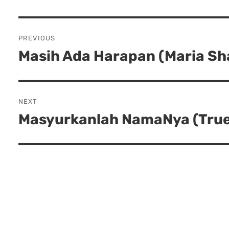
Post
PREVIOUS
navigation
Masih Ada Harapan (Maria Sh
Previous
post:
NEXT
Masyurkanlah NamaNya (True
Next
post: