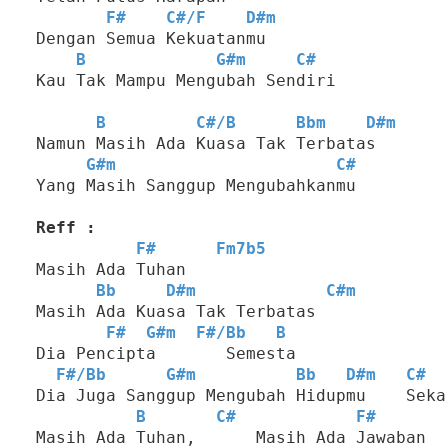
F#
C#
/
F
D#m
Dengan Semua Kekuatanmu
B
G#m
C#
Kau Tak Mampu Mengubah Sendiri
B
C#
/
B
Bbm
D#m
Namun Masih Ada Kuasa Tak Terbatas
G#m
C#
Yang Masih Sanggup Mengubahkanmu
Reff :
F#
Fm7b5
Masih Ada Tuhan
Bb
D#m
C#m
Masih Ada Kuasa Tak Terbatas
F#
G#m
F#
/
Bb
B
Dia Pencipta       Semesta
F#
/
Bb
G#m
Bb
D#m
C#
Dia Juga Sanggup Mengubah Hidupmu    Seka
B
C#
F#
Masih Ada Tuhan,      Masih Ada Jawaban