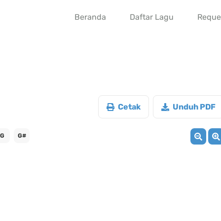
Beranda
Daftar Lagu
Reque
Cetak
Unduh PDF
G
G#