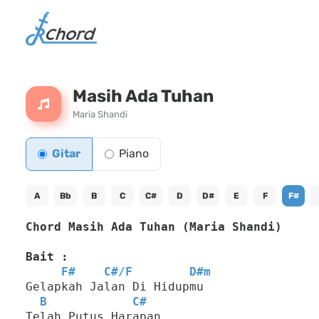
Masih Ada Tuhan
Maria Shandi
Gitar
Piano
A
Bb
B
C
C#
D
D#
E
F
F#
Chord Masih Ada Tuhan (Maria Shandi)
Bait :
F#
C#
/
F
D#m
Gelapkah Jalan Di Hidupmu
B
C#
Telah Putus Harapan