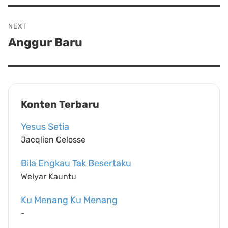
NEXT
Anggur Baru
Next
post:
Konten Terbaru
Yesus Setia
Jacqlien Celosse
Bila Engkau Tak Besertaku
Welyar Kauntu
Ku Menang Ku Menang
-