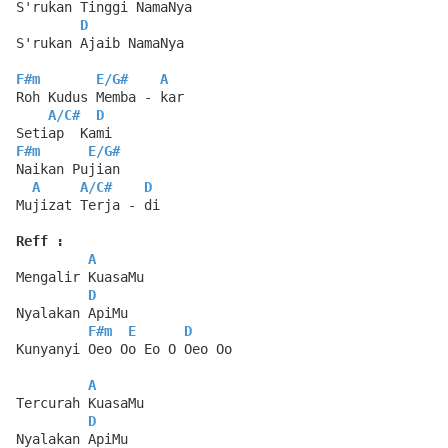
S'rukan Tinggi NamaNya
D
S'rukan Ajaib NamaNya
F#m
E
/
G#
A
Roh Kudus Memba - kar
A
/
C#
D
Setiap  Kami
F#m
E
/
G#
Naikan Pujian
A
A
/
C#
D
Mujizat Terja - di
Reff :
A
Mengalir KuasaMu
D
Nyalakan ApiMu
F#m
E
D
Kunyanyi Oeo Oo Eo O Oeo Oo
A
Tercurah KuasaMu
D
Nyalakan ApiMu