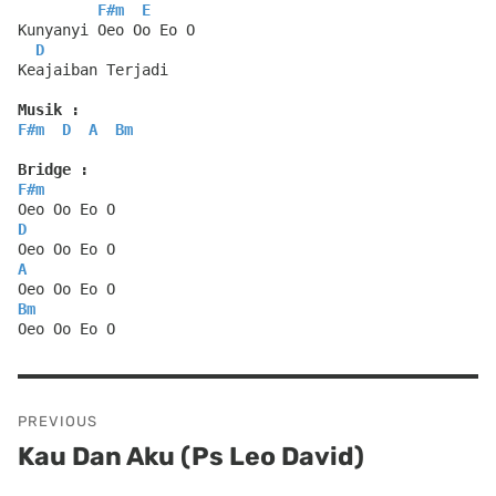
F#m
E
Kunyanyi Oeo Oo Eo O
D
Keajaiban Terjadi
Musik :
F#m
D
A
Bm
Bridge :
F#m
Oeo Oo Eo O
D
Oeo Oo Eo O
A
Oeo Oo Eo O
Bm
Oeo Oo Eo O
Post
PREVIOUS
navigation
Kau Dan Aku (Ps Leo David)
Previous
post: