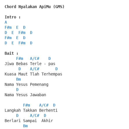
Chord Nyalakan ApiMu (GMS)
Intro :
A
F#m
E
D
D
E
F#m
D
F#m
E
D
D
E
F#m
D
Bait :
F#m
A
/
C#
D
Jiwa Bebas Terle - pas
D
A
/
C#
D
Kuasa Maut Tlah Terhempas
Bm
Nama Yesus Pemenang
D
Nama Yesus Jawaban
F#m
A
/
C#
D
Langkah Takkan Berhenti
D
A
/
C#
D
Berlari Sampai  Akhir
Bm