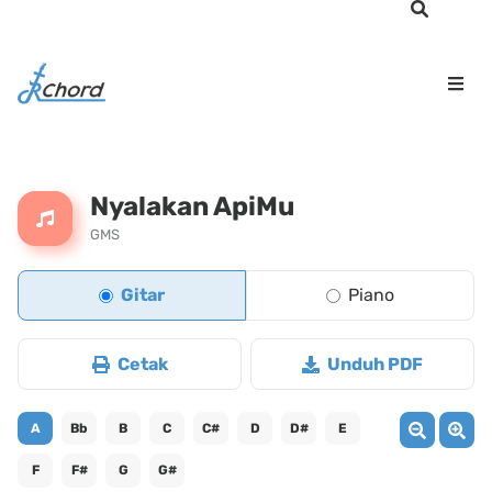
Nyalakan ApiMu
GMS
Gitar
Piano
Cetak
Unduh PDF
A
Bb
B
C
C#
D
D#
E
F
F#
G
G#