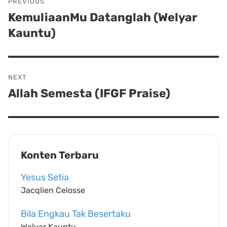
PREVIOUS
navigation
KemuliaanMu Datanglah (Welyar
Previous
Kauntu)
post:
NEXT
Allah Semesta (IFGF Praise)
Next
post:
Konten Terbaru
Yesus Setia
Jacqlien Celosse
Bila Engkau Tak Besertaku
Welyar Kauntu