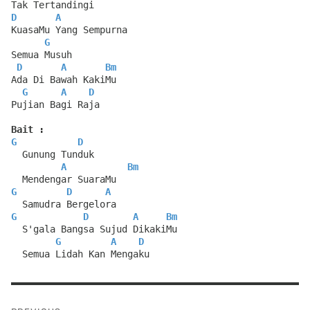
Tak Tertandingi
D
A
KuasaMu Yang Sempurna
G
Semua Musuh
D
A
Bm
Ada Di Bawah KakiMu
G
A
D
Pujian Bagi Raja
Bait :
G
D
  Gunung Tunduk
A
Bm
  Mendengar SuaraMu
G
D
A
  Samudra Bergelora
G
D
A
Bm
  S'gala Bangsa Sujud DikakiMu
G
A
D
  Semua Lidah Kan Mengaku
Post