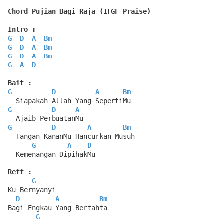
Chord Pujian Bagi Raja (IFGF Praise)
Intro :
G
D
A
Bm
G
D
A
Bm
G
D
A
Bm
G
A
D
Bait :
G
D
A
Bm
  Siapakah Allah Yang SepertiMu
G
D
A
  Ajaib PerbuatanMu
G
D
A
Bm
  Tangan KananMu Hancurkan Musuh
G
A
D
  Kemenangan DipihakMu
Reff :
G
Ku Bernyanyi
D
A
Bm
Bagi Engkau Yang Bertahta
G