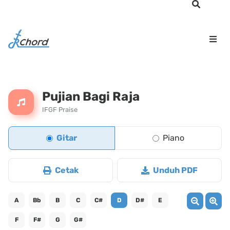
Pujian Bagi Raja
IFGF Praise
Gitar
Piano
Cetak
Unduh PDF
A
Bb
B
C
C#
D
D#
E
F
F#
G
G#