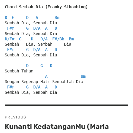
Chord Sembah Dia (Franky Sihombing)
D
G
D
A
Bm
Sembah Dia, Sembah Dia
F#m
G
D
/
A
A
D
Sembah Dia, Sembah Dia
D
/
F#
G
D
D
/
A
F#
/
Bb
Bm
Sembah   Dia, Sembah     Dia
F#m
G
D
/
A
A
D
Sembah Dia, Sembah Dia
D
G
D
Sembah Tuhan
A
Bm
Dengan Segenap Hati Sembahlah Dia
F#m
G
D
/
A
A
D
Sembah Dia, Sembah Dia
Post
PREVIOUS
navigation
Kunanti KedatanganMu (Maria
Previous