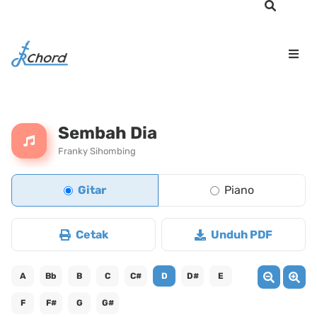
Sembah Dia
Franky Sihombing
Gitar
Piano
Cetak
Unduh PDF
A
Bb
B
C
C#
D
D#
E
F
F#
G
G#