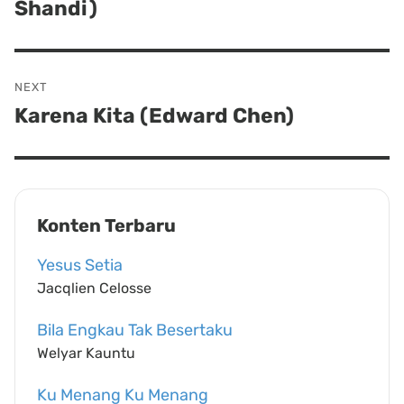
Shandi)
post:
NEXT
Karena Kita (Edward Chen)
Next
post:
Konten Terbaru
Yesus Setia
Jacqlien Celosse
Bila Engkau Tak Besertaku
Welyar Kauntu
Ku Menang Ku Menang