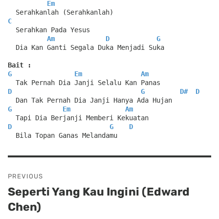
Em
  Serahkanlah (Serahkanlah)
C
  Serahkan Pada Yesus
Am
D
G
  Dia Kan Ganti Segala Duka Menjadi Suka
Bait :
G
Em
Am
  Tak Pernah Dia Janji Selalu Kan Panas
D
G
D#
D
  Dan Tak Pernah Dia Janji Hanya Ada Hujan
G
Em
Am
  Tapi Dia Berjanji Memberi Kekuatan
D
G
D
  Bila Topan Ganas Melandamu
Post
PREVIOUS
navigation
Seperti Yang Kau Ingini (Edward
Previous
Chen)
post: