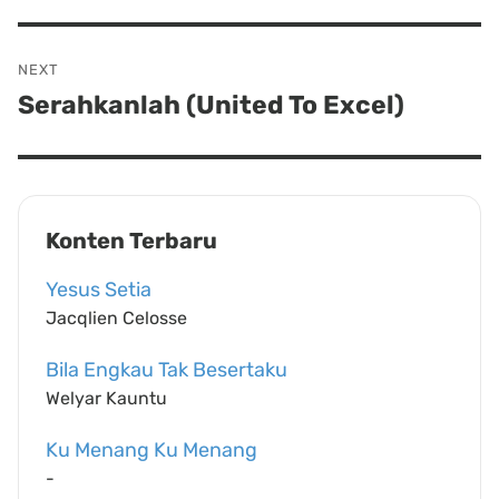
NEXT
Serahkanlah (United To Excel)
Next
post:
Konten Terbaru
Yesus Setia
Jacqlien Celosse
Bila Engkau Tak Besertaku
Welyar Kauntu
Ku Menang Ku Menang
-