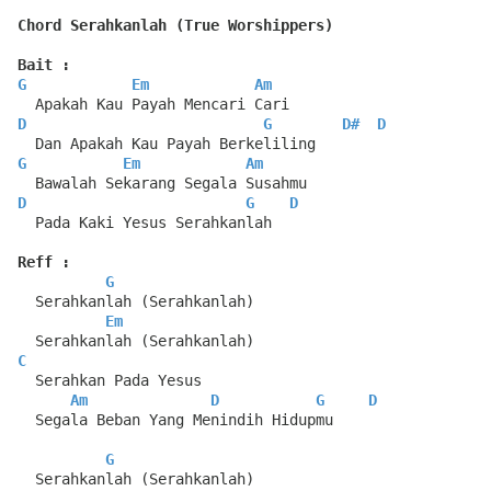
Chord Serahkanlah (True Worshippers)
Bait :
G
Em
Am
  Apakah Kau Payah Mencari Cari
D
G
D#
D
  Dan Apakah Kau Payah Berkeliling
G
Em
Am
  Bawalah Sekarang Segala Susahmu
D
G
D
  Pada Kaki Yesus Serahkanlah
Reff :
G
  Serahkanlah (Serahkanlah)
Em
  Serahkanlah (Serahkanlah)
C
  Serahkan Pada Yesus
Am
D
G
D
  Segala Beban Yang Menindih Hidupmu
G
  Serahkanlah (Serahkanlah)