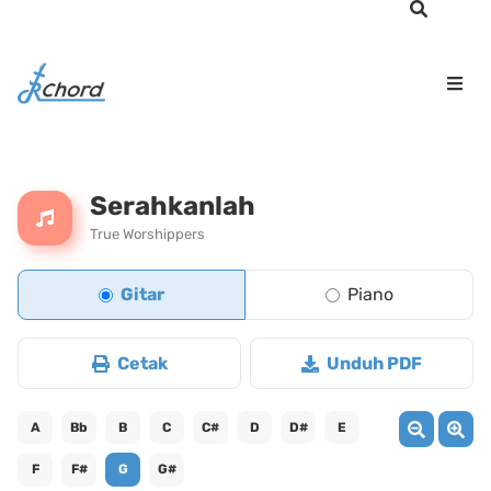
Serahkanlah
True Worshippers
Gitar
Piano
Cetak
Unduh PDF
A
Bb
B
C
C#
D
D#
E
F
F#
G
G#