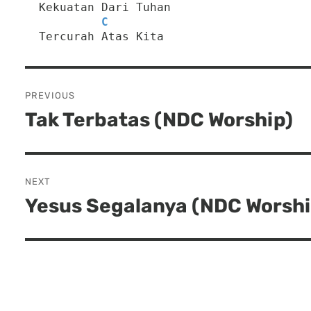
  Kekuatan Dari Tuhan
C
  Tercurah Atas Kita
Post
PREVIOUS
navigation
Tak Terbatas (NDC Worship)
Previous
post:
NEXT
Yesus Segalanya (NDC Worshi
Next
post: