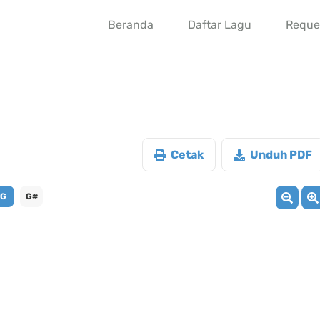
Beranda
Daftar Lagu
Reque
Cetak
Unduh PDF
G
G#