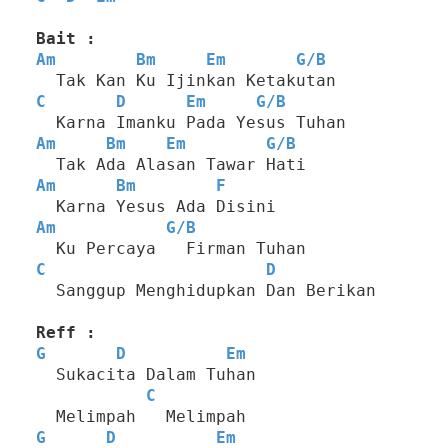
Bait :
Am
Bm
Em
G
/
B
  Tak Kan Ku Ijinkan Ketakutan
C
D
Em
G
/
B
  Karna Imanku Pada Yesus Tuhan
Am
Bm
Em
G
/
B
  Tak Ada Alasan Tawar Hati
Am
Bm
F
  Karna Yesus Ada Disini
Am
G
/
B
  Ku Percaya   Firman Tuhan
C
D
  Sanggup Menghidupkan Dan Berikan
Reff :
G
D
Em
  Sukacita Dalam Tuhan
C
  Melimpah   Melimpah
G
D
Em