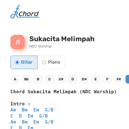
Sukacita Melimpah
NDC Worship
Gitar
Piano
A
Bb
B
C
C#
D
D#
E
F
F#
Chord Sukacita Melimpah (NDC Worship)
Intro :
Am
Bm
Em
G
/
B
C
D
Em
G
/
B
Am
Bm
Em
G
/
B
C
D
Em