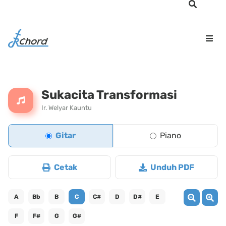
Sukacita Transformasi
Ir. Welyar Kauntu
Gitar
Piano
Cetak
Unduh PDF
A
Bb
B
C
C#
D
D#
E
F
F#
G
G#