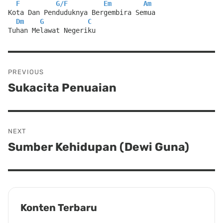
F
G
/
F
Em
Am
Kota Dan Penduduknya Bergembira Semua
Dm
G
C
Tuhan Melawat Negeriku
Post
PREVIOUS
navigation
Sukacita Penuaian
Previous
post:
NEXT
Sumber Kehidupan (Dewi Guna)
Next
post:
Konten Terbaru