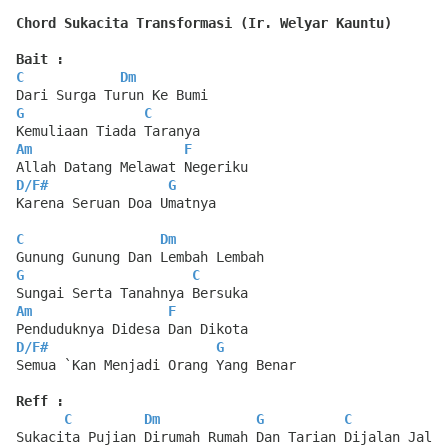
Chord Sukacita Transformasi (Ir. Welyar Kauntu)
Bait :
C
Dm
Dari Surga Turun Ke Bumi
G
C
Kemuliaan Tiada Taranya
Am
F
Allah Datang Melawat Negeriku
D
/
F#
G
Karena Seruan Doa Umatnya
C
Dm
Gunung Gunung Dan Lembah Lembah
G
C
Sungai Serta Tanahnya Bersuka
Am
F
Penduduknya Didesa Dan Dikota
D
/
F#
G
Semua `Kan Menjadi Orang Yang Benar
Reff :
C
Dm
G
C
Sukacita Pujian Dirumah Rumah Dan Tarian Dijalan Jalan