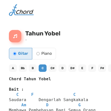
Tahun Yobel
-
Gitar
Piano
A
Bb
B
C
C#
D
D#
E
F
F#
Chord Tahun Yobel
Bait :
C
F
C
Saudara     Dengarlah Sangkakala
Am
D
G
Membawa Pembebasan Bagi Semua Orang