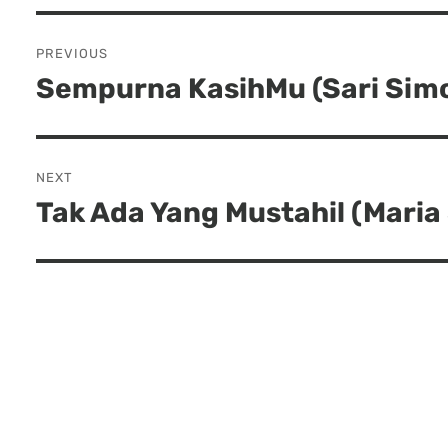
Post
PREVIOUS
navigation
Sempurna KasihMu (Sari Simo
Previous
post:
NEXT
Tak Ada Yang Mustahil (Maria
Next
post: