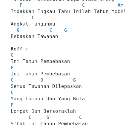
F
C
Am
Tidakkah Engkau Tahu Inilah Tahun Yobel
C
Angkat Tanganmu
G
C
G
Bebaskan Tawanan
Reff :
C
Ini Tahun Pembebasan
F
Ini Tahun Pembebasan
C
D
G
Semua Tawanan Dilepaskan
C
Yang Lumpuh Dan Yang Buta
F
Lompat Dan Bersoraklah
C
G
C
S’bab Ini Tahun Pembebasan