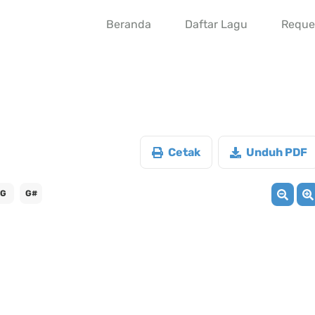
Beranda
Daftar Lagu
Reque
Cetak
Unduh PDF
G
G#