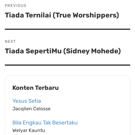
Post
PREVIOUS
navigation
Tiada Ternilai (True Worshippers)
Previous
post:
NEXT
Tiada SepertiMu (Sidney Mohede)
Next
post:
Konten Terbaru
Yesus Setia
Jacqlien Celosse
Bila Engkau Tak Besertaku
Welyar Kauntu