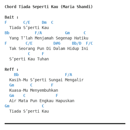
Chord Tiada Seperti Kau (Maria Shandi)
Bait :
F
C
/
E
Dm
C
  Tiada S’perti Kau
Bb
F
/
A
Gm
C
  Yang T’lah Menjamah Segenap Hatiku
F
C
/
E
D#6
Bb
/
D
F
/
C
  Tak Seorang Pun Di Dalam Hidup Ini
C
F
  S’perti Kau Tuhan
Reff :
Bb
F
/
A
  Kasih-Mu S’perti Sungai Mengalir
Gm
C
F
  Kuasa-Mu Menyembuhkan
Gm
C
F
  Air Mata Pun Engkau Hapuskan
Gm
C
  Tiada S’perti Kau