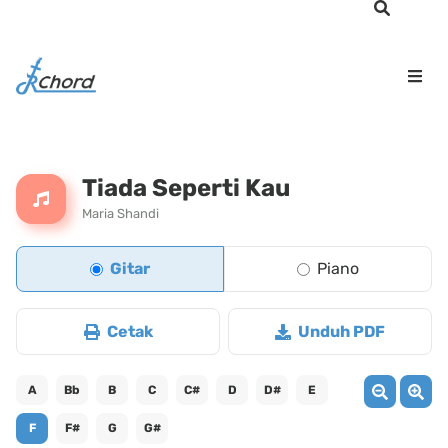
Tiada Seperti Kau
Maria Shandi
Gitar
Piano
Cetak
Unduh PDF
A
Bb
B
C
C#
D
D#
E
F
F#
G
G#