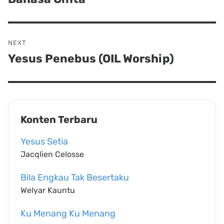
post:
NEXT
Yesus Penebus (OIL Worship)
Next
post:
Konten Terbaru
Yesus Setia
Jacqlien Celosse
Bila Engkau Tak Besertaku
Welyar Kauntu
Ku Menang Ku Menang