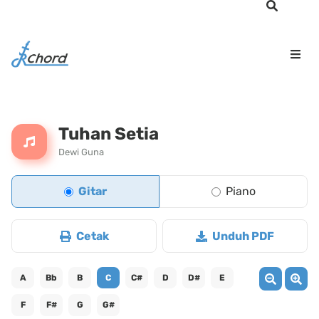
Tuhan Setia
Dewi Guna
Gitar
Piano
Cetak
Unduh PDF
A
Bb
B
C
C#
D
D#
E
F
F#
G
G#