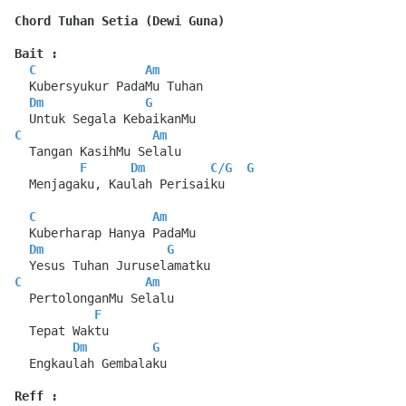
Chord Tuhan Setia (Dewi Guna)
Bait :
C
Am
  Kubersyukur PadaMu Tuhan 
Dm
G
  Untuk Segala KebaikanMu
C
Am
  Tangan KasihMu Selalu
F
Dm
C
/
G
G
  Menjagaku, Kaulah Perisaiku
C
Am
  Kuberharap Hanya PadaMu
Dm
G
  Yesus Tuhan Juruselamatku
C
Am
  PertolonganMu Selalu
F
  Tepat Waktu
Dm
G
  Engkaulah Gembalaku
Reff :