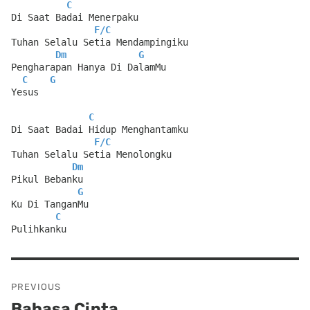
C
Di Saat Badai Menerpaku
F
/
C
Tuhan Selalu Setia Mendampingiku
Dm
G
Pengharapan Hanya Di DalamMu
C
G
Yesus
C
Di Saat Badai Hidup Menghantamku
F
/
C
Tuhan Selalu Setia Menolongku
Dm
Pikul Bebanku
G
Ku Di TanganMu
C
Pulihkanku
Post
PREVIOUS
navigation
Bahasa Cinta
Previous