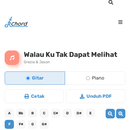
Walau Ku Tak Dapat Melihat
Grezia & Jason
Gitar
Piano
Cetak
Unduh PDF
A
Bb
B
C
C#
D
D#
E
F
F#
G
G#