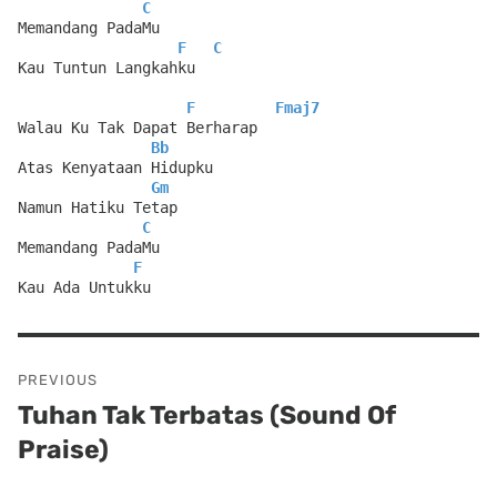
C
Memandang PadaMu
F
C
Kau Tuntun Langkahku
F
Fmaj7
Walau Ku Tak Dapat Berharap
Bb
Atas Kenyataan Hidupku
Gm
Namun Hatiku Tetap
C
Memandang PadaMu
F
Kau Ada Untukku
Post
PREVIOUS
navigation
Tuhan Tak Terbatas (Sound Of
Previous
Praise)
post: