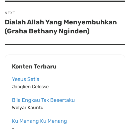
NEXT
Dialah Allah Yang Menyembuhkan
Next
(Graha Bethany Nginden)
post:
Konten Terbaru
Yesus Setia
Jacqlien Celosse
Bila Engkau Tak Besertaku
Welyar Kauntu
Ku Menang Ku Menang
-