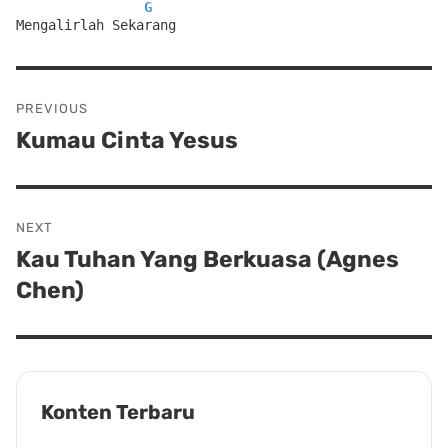
G
Mengalirlah Sekarang
Post
PREVIOUS
navigation
Kumau Cinta Yesus
Previous
post:
NEXT
Kau Tuhan Yang Berkuasa (Agnes
Next
Chen)
post:
Konten Terbaru