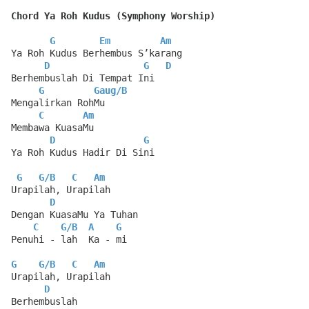
Chord Ya Roh Kudus (Symphony Worship)
G
Em
Am
Ya Roh Kudus Berhembus S’karang
D
G
D
Berhembuslah Di Tempat Ini
G
Gaug
/
B
Mengalirkan RohMu
C
Am
Membawa KuasaMu
D
G
Ya Roh Kudus Hadir Di Sini
G
G
/
B
C
Am
Urapilah, Urapilah
D
Dengan KuasaMu Ya Tuhan
C
G
/
B
A
G
Penuhi - lah  Ka - mi
G
G
/
B
C
Am
Urapilah, Urapilah
D
Berhembuslah