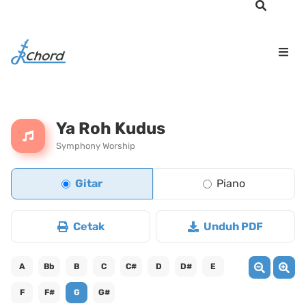
Ya Roh Kudus
Symphony Worship
Gitar
Piano
Cetak
Unduh PDF
A
Bb
B
C
C#
D
D#
E
F
F#
G
G#