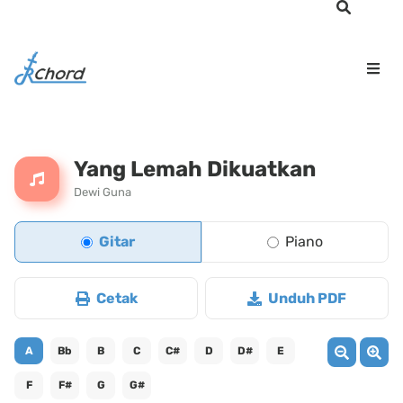
Yang Lemah Dikuatkan
Dewi Guna
Gitar
Piano
Cetak
Unduh PDF
A
Bb
B
C
C#
D
D#
E
F
F#
G
G#