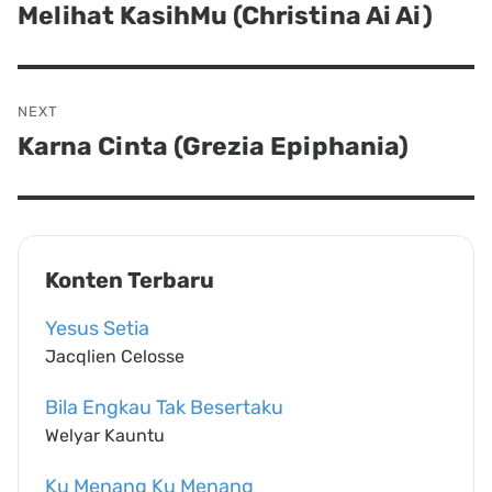
navigation
Melihat KasihMu (Christina Ai Ai)
Previous
post:
NEXT
Karna Cinta (Grezia Epiphania)
Next
post:
Konten Terbaru
Yesus Setia
Jacqlien Celosse
Bila Engkau Tak Besertaku
Welyar Kauntu
Ku Menang Ku Menang