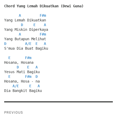
Chord Yang Lemah Dikuatkan (Dewi Guna)
A
F#m
Yang Lemah Dikuatkan
D
E
A
Yang Miskin Diperkaya
A
F#m
Yang Butapun Melihat
D
A
/
E
E
A
S'mua Dia Buat Bagiku
E
F#m
Hosana, Hosana
D
E
A
Yesus Mati Bagiku
E
F#m
D
Hosana, Hosa - na
A
/
E
E
A
Dia Bangkit Bagiku
Post
PREVIOUS