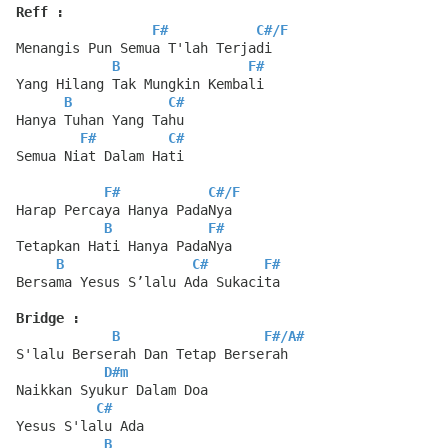
Reff :
F#
C#
/
F
Menangis Pun Semua T'lah Terjadi
B
F#
Yang Hilang Tak Mungkin Kembali
B
C#
Hanya Tuhan Yang Tahu
F#
C#
Semua Niat Dalam Hati
F#
C#
/
F
Harap Percaya Hanya PadaNya
B
F#
Tetapkan Hati Hanya PadaNya
B
C#
F#
Bersama Yesus S’lalu Ada Sukacita
Bridge :
B
F#
/
A#
S'lalu Berserah Dan Tetap Berserah
D#m
Naikkan Syukur Dalam Doa
C#
Yesus S'lalu Ada
B