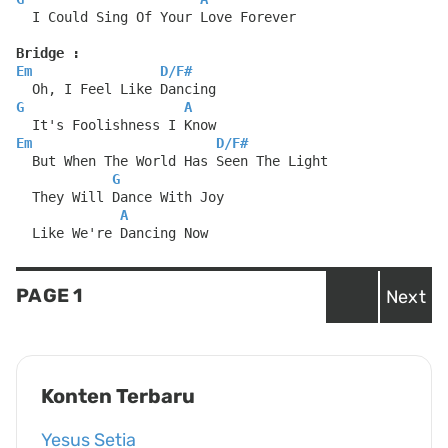
  I Could Sing Of Your Love Forever
Bridge :
Em
D
/
F#
  Oh, I Feel Like Dancing
G
A
  It's Foolishness I Know
Em
D
/
F#
  But When The World Has Seen The Light
G
  They Will Dance With Joy
A
  Like We're Dancing Now
Posts
PAGE
1
Next
navigation
Konten Terbaru
Yesus Setia