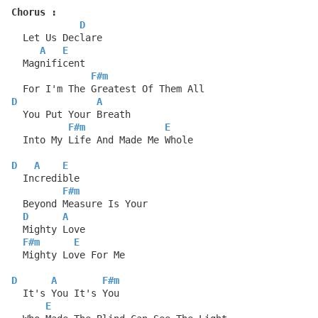
Chorus :
D
  Let Us Declare
A
E
  Magnificent
F#m
  For I'm The Greatest Of Them All
D
A
  You Put Your Breath
F#m
E
  Into My Life And Made Me Whole
D
A
E
  Incredible
F#m
  Beyond Measure Is Your
D
A
  Mighty Love
F#m
E
  Mighty Love For Me
D
A
F#m
  It's You It's You
E