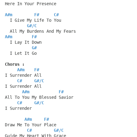
Here In Your Presence
A#m
F#
C#
  I Give My Life To You
G#
/
C
  All My Burdens And My Fears
A#m
F#
  I Lay It Down
G#
  I Let It Go
Chorus :
A#m
F#
I Surrender All
C#
G#
/
C
I Surrender All
A#m
F#
All To You My Blessed Savior
C#
G#
/
C
I Surrender
A#m
F#
Draw Me To Your Place
C#
G#
/
C
Guide My Heart With Grace