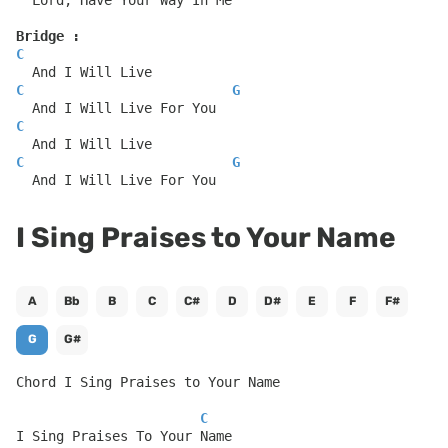
Bridge :
C
  And I Will Live
C
G
  And I Will Live For You
C
  And I Will Live
C
G
  And I Will Live For You
I Sing Praises to Your Name
A
Bb
B
C
C#
D
D#
E
F
F#
G
G#
Chord I Sing Praises to Your Name
C
I Sing Praises To Your Name