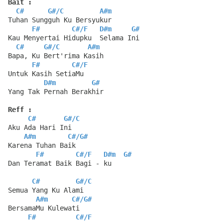
Bait :
C#
G#
/
C
A#m
Tuhan Sungguh Ku Bersyukur
F#
C#
/
F
D#m
G#
Kau Menyertai Hidupku  Selama Ini
C#
G#
/
C
A#m
Bapa, Ku Bert'rima Kasih
F#
C#
/
F
Untuk Kasih SetiaMu
D#m
G#
Yang Tak Pernah Berakhir
Reff :
C#
G#
/
C
Aku Ada Hari Ini
A#m
C#
/
G#
Karena Tuhan Baik
F#
C#
/
F
D#m
G#
Dan Teramat Baik Bagi - ku
C#
G#
/
C
Semua Yang Ku Alami
A#m
C#
/
G#
BersamaMu Kulewati
F#
C#
/
F