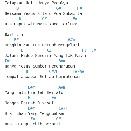
Tetapkan Hati Hanya PadaNya
B
C#
F#
Bersama Yesus S’lalu Ada Sukacita
B
C#
F#
Dia Hapus Air Mata Yang Terluka
Bait 2 :
F#
A#m
Mungkin Kau Pun Pernah Mengalami
B
C#
F#
C#
Jalani Hidup Sendiri Yang Tak Pasti
F#
A#m
Hanya Yesus Sumber Pengharapan
B
C#
/
B
F#
/
A#
Tempat Jawaban Setiap Permohonan
D#m
A#m
Yang Lalu Biarlah Berlalu
B
F#
Jangan Pernah Disesali
D#m
C#
/
F
Dia Tuhan Yang Mengubahkan
F#
C#
Buat Hidup Lebih Berarti