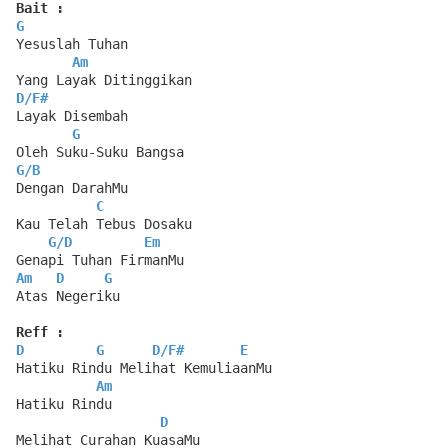
Bait :
G
Yesuslah Tuhan
Am
Yang Layak Ditinggikan
D
/
F#
Layak Disembah
G
Oleh Suku-Suku Bangsa
G
/
B
Dengan DarahMu
C
Kau Telah Tebus Dosaku
G
/
D
Em
Genapi Tuhan FirmanMu
Am
D
G
Atas Negeriku
Reff :
D
G
D
/
F#
E
Hatiku Rindu Melihat KemuliaanMu
Am
Hatiku Rindu
D
Melihat Curahan KuasaMu