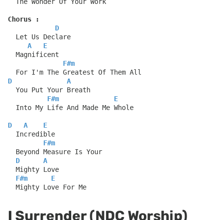
  The Wonder Of Your Work
Chorus :
D
  Let Us Declare
A
E
  Magnificent
F#m
  For I'm The Greatest Of Them All
D
A
  You Put Your Breath
F#m
E
  Into My Life And Made Me Whole
D
A
E
  Incredible
F#m
  Beyond Measure Is Your
D
A
  Mighty Love
F#m
E
  Mighty Love For Me
I Surrender (NDC Worship)