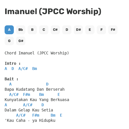
Imanuel (JPCC Worship)
A
Bb
B
C
C#
D
D#
E
F
F#
G
G#
Chord Imanuel (JPCC Worship)
Intro :
A
D
A
/
C#
Bm
Bait :
A
D
Bapa Kudatang Dan Berserah
A
/
C#
F#m
Bm
E
Kunyatakan Kau Yang Berkuasa
A
A
/
C#
D
Dalam Gelap Kau Setia
A
/
C#
F#m
Bm
E
'Kau Caha - ya Hidupku