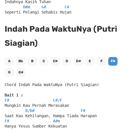
Indahnya Kasih Tuhan
D#m
G#
C#
Seperti Pelangi Sehabis Hujan
Indah Pada WaktuNya (Putri
Siagian)
A
Bb
B
C
C#
D
D#
E
F
F#
G
G#
Chord Indah Pada WaktuNya (Putri Siagian)
Bait 1 :
F#
C#
/
F
Mungkin Kau Pernah Merasakan
B
/
D#
F#
Saat Kau Kehilangan, Hampa Tiada Harapan
F#
A#m
Hanya Yesus Sumber Kekuatan