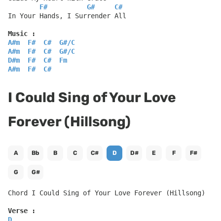
F#
G#
C#
In Your Hands, I Surrender All
Music :
A#m
F#
C#
G#
/
C
A#m
F#
C#
G#
/
C
D#m
F#
C#
Fm
A#m
F#
C#
I Could Sing of Your Love
Forever (Hillsong)
A
Bb
B
C
C#
D
D#
E
F
F#
G
G#
Chord I Could Sing of Your Love Forever (Hillsong)
Verse :
D