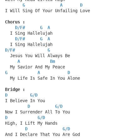
G
A
D
I Will Sing Of Your Unfailing Love
Chorus :
D
/
F#
G
A
  I Sing Hallelujah
D
/
F#
G
A
  I Sing Hallelujah
D
/
F#
G
  Jesus You Will Always Be
A
Bm
  My Savior And My Peace
G
A
D
  My Life Is Safe In You Alone
Bridge :
D
G
/
D
I Believe In You
D
G
/
D
Now I Surrender All To You
D
G
/
D
High, I Lift My Hands
D
G
/
D
And I Declare That You Are God