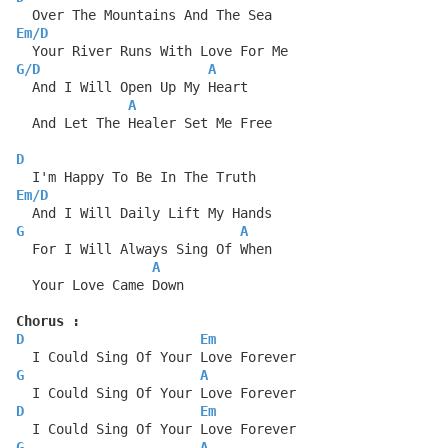
  Over The Mountains And The Sea
Em
/
D
  Your River Runs With Love For Me
G
/
D
A
  And I Will Open Up My Heart
A
  And Let The Healer Set Me Free
D
  I'm Happy To Be In The Truth
Em
/
D
  And I Will Daily Lift My Hands
G
A
  For I Will Always Sing Of When
A
  Your Love Came Down
Chorus :
D
Em
  I Could Sing Of Your Love Forever
G
A
  I Could Sing Of Your Love Forever
D
Em
  I Could Sing Of Your Love Forever
G
A