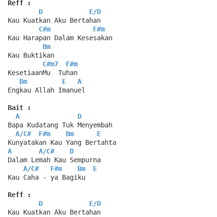
Reff :
D
E
/
D
Kau Kuatkan Aku Bertahan
C#m
F#m
Kau Harapan Dalam Kesesakan
Bm
Kau Buktikan
C#m7
F#m
KesetiaanMu  Tuhan
Bm
E
A
Engkau Allah Imanuel
Bait :
A
D
Bapa Kudatang Tuk Menyembah
A
/
C#
F#m
Bm
E
Kunyatakan Kau Yang Bertahta
A
A
/
C#
D
Dalam Lemah Kau Sempurna
A
/
C#
F#m
Bm
E
Kau Caha - ya Bagiku
Reff :
D
E
/
D
Kau Kuatkan Aku Bertahan