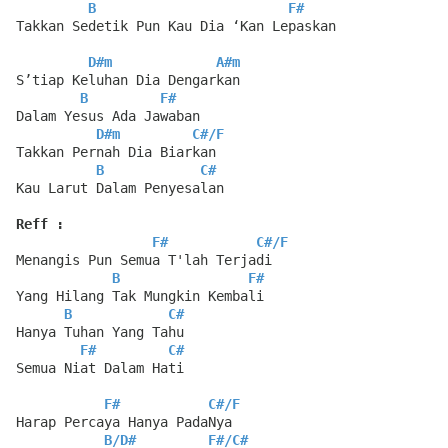
B
F#
Takkan Sedetik Pun Kau Dia ‘Kan Lepaskan
D#m
A#m
S’tiap Keluhan Dia Dengarkan
B
F#
Dalam Yesus Ada Jawaban
D#m
C#
/
F
Takkan Pernah Dia Biarkan
B
C#
Kau Larut Dalam Penyesalan
Reff :
F#
C#
/
F
Menangis Pun Semua T'lah Terjadi
B
F#
Yang Hilang Tak Mungkin Kembali
B
C#
Hanya Tuhan Yang Tahu
F#
C#
Semua Niat Dalam Hati
F#
C#
/
F
Harap Percaya Hanya PadaNya
B
/
D#
F#
/
C#