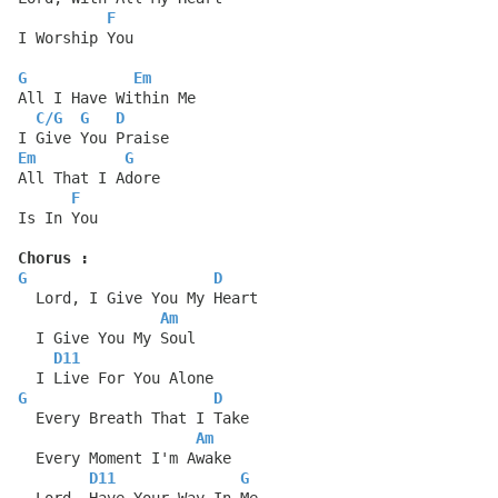
F
I Worship You
G
Em
All I Have Within Me 
C
/
G
G
D
I Give You Praise
Em
G
All That I Adore
F
Is In You
Chorus :
G
D
  Lord, I Give You My Heart 
Am
  I Give You My Soul
D11
  I Live For You Alone
G
D
  Every Breath That I Take
Am
  Every Moment I'm Awake
D11
G
  Lord, Have Your Way In Me