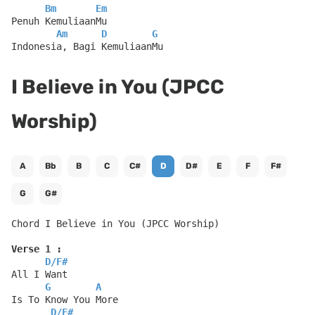
Bm
Em
Penuh KemuliaanMu
Am
D
G
Indonesia, Bagi KemuliaanMu
I Believe in You (JPCC
Worship)
A
Bb
B
C
C#
D
D#
E
F
F#
G
G#
Chord I Believe in You (JPCC Worship)
Verse 1 :
D
/
F#
All I Want
G
A
Is To Know You More
D
/
F#