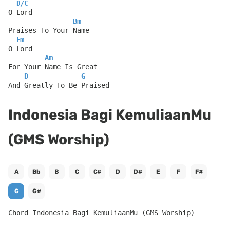
D
/
C
O Lord
Bm
Praises To Your Name
Em
O Lord
Am
For Your Name Is Great
D
G
And Greatly To Be Praised
Indonesia Bagi KemuliaanMu
(GMS Worship)
A
Bb
B
C
C#
D
D#
E
F
F#
G
G#
Chord Indonesia Bagi KemuliaanMu (GMS Worship)