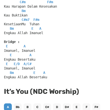
C#m
F#m
Kau Harapan Dalam Kesesakan
Bm
Kau Buktikan
C#m7
F#m
KesetiaanMu  Tuhan
Bm
E
A
Engkau Allah Imanuel
Bridge :
E
A
Imanuel, Imanuel
E
A
Engkau Besertaku
E
E
/
D
A
/
C#
Imanuel, Imanuel
Bm
E
A
Engkau Allah Besertaku
It’s You (NDC Worship)
A
Bb
B
C
C#
D
D#
E
F
F#