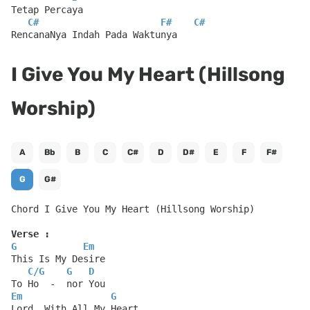
Tetap Percaya
C#
F#
C#
RencanaNya Indah Pada Waktunya
I Give You My Heart (Hillsong
Worship)
A
Bb
B
C
C#
D
D#
E
F
F#
G
G#
Chord I Give You My Heart (Hillsong Worship)
Verse :
G
Em
This Is My Desire
C
/
G
G
D
To Ho  -  nor You
Em
G
Lord, With All My Heart