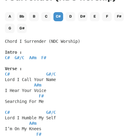
A
Bb
B
C
C#
D
D#
E
F
F#
G
G#
Chord I Surrender (NDC Worship)
Intro :
C#
G#
/
C
A#m
F#
Verse :
C#
G#
/
C
Lord I Call Your Name
A#m
I Hear Your Voice
F#
Searching For Me
C#
G#
/
C
Lord I Humble My Self
A#m
I’m On My Knees
F#