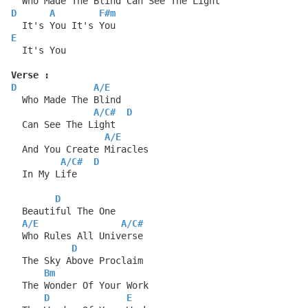
  Who Made The Blind Can See The Light
D
A
F#m
  It's You It's You
E
  It's You
Verse :
D
A
/
E
  Who Made The Blind
A
/
C#
D
  Can See The Light
A
/
E
  And You Create Miracles
A
/
C#
D
  In My Life
D
  Beautiful The One
A
/
E
A
/
C#
  Who Rules All Universe
D
  The Sky Above Proclaim
Bm
  The Wonder Of Your Work
D
E