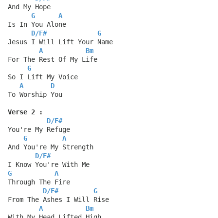
And My Hope
G
A
Is In You Alone
D
/
F#
G
Jesus I Will Lift Your Name
A
Bm
For The Rest Of My Life
G
So I Lift My Voice
A
D
To Worship You
Verse 2 :
D
/
F#
You're My Refuge
G
A
And You're My Strength
D
/
F#
I Know You're With Me
G
A
Through The Fire
D
/
F#
G
From The Ashes I Will Rise
A
Bm
With My Head Lifted High