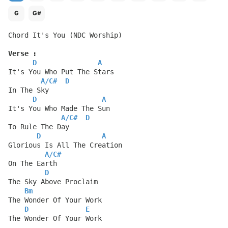
G
G#
Chord It's You (NDC Worship)
Verse :
D
A
It's You Who Put The Stars
A
/
C#
D
In The Sky
D
A
It's You Who Made The Sun
A
/
C#
D
To Rule The Day
D
A
Glorious Is All The Creation
A
/
C#
On The Earth
D
The Sky Above Proclaim
Bm
The Wonder Of Your Work
D
E
The Wonder Of Your Work