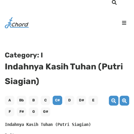
Category:
I
Indahnya Kasih Tuhan (Putri
Siagian)
A
Bb
B
C
C#
D
D#
E
F
F#
G
G#
Indahnya Kasih Tuhan (Putri Siagian)