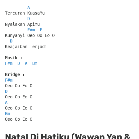
A
Tercurah KuasaMu
D
Nyalakan ApiMu
F#m
E
Kunyanyi Oeo Oo Eo O
D
Keajaiban Terjadi
Musik :
F#m
D
A
Bm
Bridge :
F#m
Oeo Oo Eo O
D
Oeo Oo Eo O
A
Oeo Oo Eo O
Bm
Oeo Oo Eo O
Natal Di Hatiku (Wawan Yap &