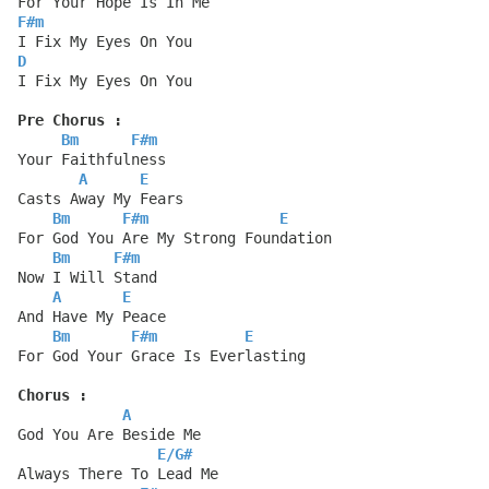
For Your Hope Is In Me
F#m
I Fix My Eyes On You
D
I Fix My Eyes On You
Pre Chorus :
Bm
F#m
Your Faithfulness
A
E
Casts Away My Fears
Bm
F#m
E
For God You Are My Strong Foundation
Bm
F#m
Now I Will Stand
A
E
And Have My Peace
Bm
F#m
E
For God Your Grace Is Everlasting
Chorus :
A
God You Are Beside Me
E
/
G#
Always There To Lead Me