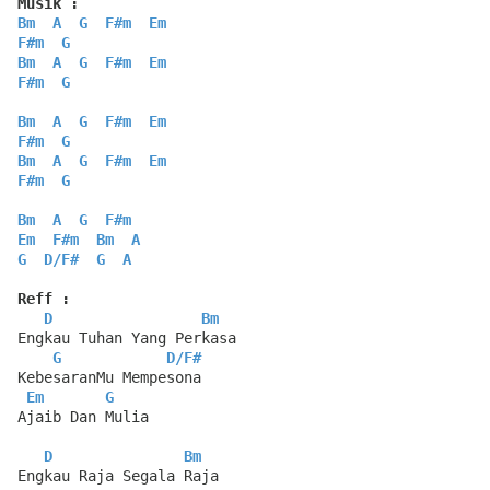
Musik :
Bm
A
G
F#m
Em
F#m
G
Bm
A
G
F#m
Em
F#m
G
Bm
A
G
F#m
Em
F#m
G
Bm
A
G
F#m
Em
F#m
G
Bm
A
G
F#m
Em
F#m
Bm
A
G
D
/
F#
G
A
Reff :
D
Bm
Engkau Tuhan Yang Perkasa
G
D
/
F#
KebesaranMu Mempesona
Em
G
Ajaib Dan Mulia
D
Bm
Engkau Raja Segala Raja