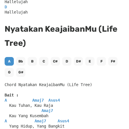
Hallelujah
D
Hallelujah
Nyatakan KeajaibanMu (Life
Tree)
A
Bb
B
C
C#
D
D#
E
F
F#
G
G#
Chord Nyatakan KeajaibanMu (Life Tree)
Bait :
A
Amaj7
Asus4
  Kau Tuhan, Kau Raja
Amaj7
  Kau Yang Kusembah
A
Amaj7
Asus4
  Yang Hidup, Yang Bangkit