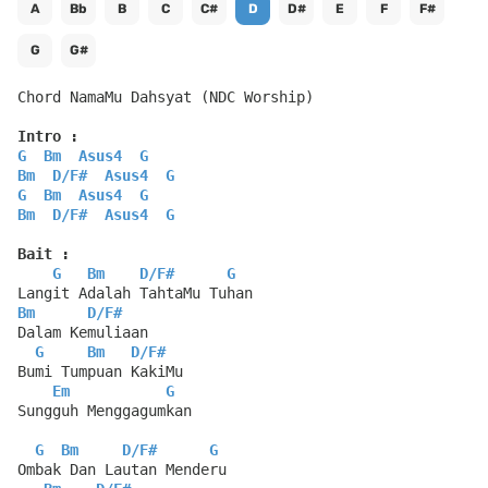
A
Bb
B
C
C#
D
D#
E
F
F#
G
G#
Chord NamaMu Dahsyat (NDC Worship)
Intro :
G
Bm
Asus4
G
Bm
D
/
F#
Asus4
G
G
Bm
Asus4
G
Bm
D
/
F#
Asus4
G
Bait :
G
Bm
D
/
F#
G
Langit Adalah TahtaMu Tuhan
Bm
D
/
F#
Dalam Kemuliaan
G
Bm
D
/
F#
Bumi Tumpuan KakiMu
Em
G
Sungguh Menggagumkan
G
Bm
D
/
F#
G
Ombak Dan Lautan Menderu