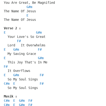
You Are Great, Be Magnified
G#m
The Name Of Jesus
E
The Name Of Jesus
Verse 2 :
E
G#m
  Your Love's So Great
F#
  Lord   It Overwhelms
E
G#m
F#
  My Saving Grace
E
G#m
  This Joy That's In Me
F#
  It Overflows
E
G#m
F#
  So My Soul Sings
C#m
E
F#
  So My Soul Sings
Musik :
C#m
E
G#m
F#
C#m
E
G#m
F#