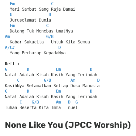
Em
C
  Mari Sambut Sang Raja Damai
G
D
  Juruselamat Dunia
Em
C
  Datang Tuk Menebus UmatNya
Am
G
/
B
  Kabar Sukacita   Untuk Kita Semua
A
/
C#
D
  Yang Berharap KepadaNya
Reff :
G
D
Em
D
Natal Adalah Kisah Kasih Yang Terindah
C
G
/
B
Am
D
KasihNya Selamatkan Setiap Dosa Manusia
G
D
Em
D
Natal Adalah Kisah Kasih Yang Terindah
C
G
/
B
Am
D
G
Tuhan Beserta Kita Imma - nuel
None Like You (JPCC Worship)