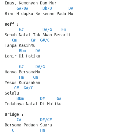
Emas, Kemenyan Dan Mur
G#
/
D#
Bb
/
D
D#
Biar Hidupku Berkenan Pada-Mu
Reff :
G#
D#
/
G
Fm
Sebab Natal Tak Akan Berarti
Cm
C#
G#
/
C
Tanpa KasihMu
Bbm
D#
Lahir Di Hatiku
G#
D#
/
G
Hanya BersamaMu
Fm
Cm
Yesus Kurasakan
C#
G#
/
C
Selalu
Bbm
D#
G#
Indahnya Natal Di Hatiku
Bridge :
C#
D#
/
C#
Bersama Paduan Suara
C
Fm