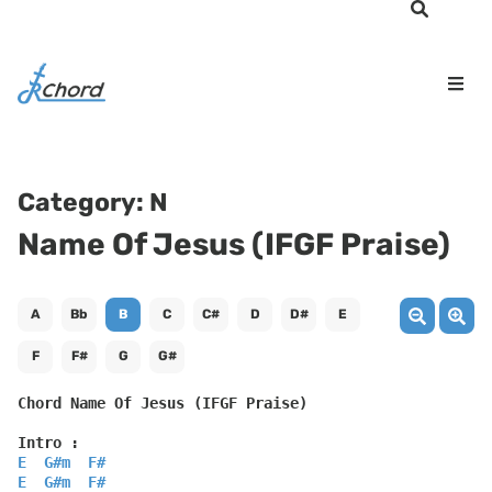
Category:
N
Name Of Jesus (IFGF Praise)
A
Bb
B
C
C#
D
D#
E
F
F#
G
G#
Chord Name Of Jesus (IFGF Praise)
Intro :
E
G#m
F#
E
G#m
F#