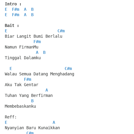
Intro :
E
F#m
A
B
E
F#m
A
B
Bait :
E
C#m
Biar Langit Bumi Berlalu
F#m
Namun FirmanMu
A
B
Tinggal Dalamku
E
C#m
Walau Semua Datang Menghadang
F#m
Aku Tak Gentar
A
Tuhan Yang Berfirman
B
Membebaskanku
Reff:
E
A
Nyanyian Baru Kunaikkan
C#m