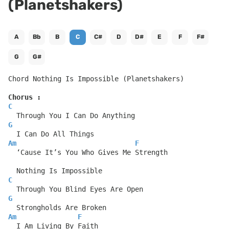
(Planetshakers)
A
Bb
B
C
C#
D
D#
E
F
F#
G
G#
Chord Nothing Is Impossible (Planetshakers)
Chorus :
C
  Through You I Can Do Anything
G
  I Can Do All Things
Am
F
  ‘Cause It’s You Who Gives Me Strength
  Nothing Is Impossible
C
  Through You Blind Eyes Are Open
G
  Strongholds Are Broken
Am
F
  I Am Living By Faith