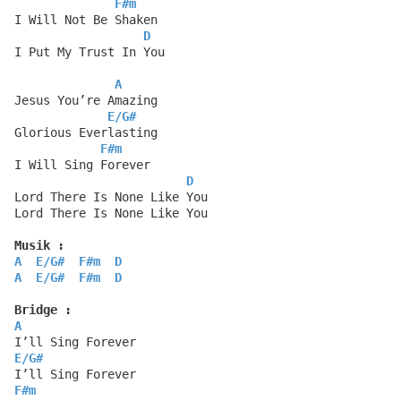
F#m
I Will Not Be Shaken
D
I Put My Trust In You
A
Jesus You’re Amazing
E
/
G#
Glorious Everlasting
F#m
I Will Sing Forever
D
Lord There Is None Like You
Lord There Is None Like You
Musik :
A
E
/
G#
F#m
D
A
E
/
G#
F#m
D
Bridge :
A
I’ll Sing Forever
E
/
G#
I’ll Sing Forever
F#m