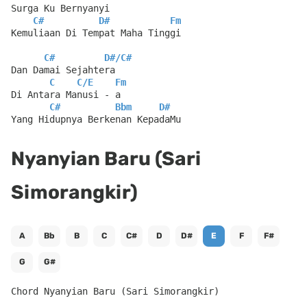
Surga Ku Bernyanyi
C#
D#
Fm
Kemuliaan Di Tempat Maha Tinggi
C#
D#
/
C#
Dan Damai Sejahtera
C
C
/
E
Fm
Di Antara Manusi - a
C#
Bbm
D#
Yang Hidupnya Berkenan KepadaMu
Nyanyian Baru (Sari
Simorangkir)
A
Bb
B
C
C#
D
D#
E
F
F#
G
G#
Chord Nyanyian Baru (Sari Simorangkir)