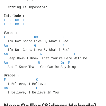
  Nothing Is Impossible
Interlude :
F
C
Dm
F
F
C
Dm
F
Verse :
C
Dm
F
  I’m Not Gonna Live By What I See
Am
G
F
  I’m Not Gonna Live By What I Feel
Am
G
F
  Deep Down I Know  That You’re Here With Me
Am
G
Dm
F
  And I Know That  You Can Do Anything
Bridge :
F
C
  I Believe, I Believe
Dm
F
  I Believe, I Believe In You
Near Or Far (Sidney Mohede)