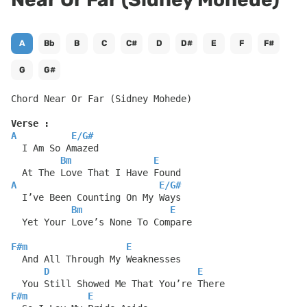
A
Bb
B
C
C#
D
D#
E
F
F#
G
G#
Chord Near Or Far (Sidney Mohede)
Verse :
A
E
/
G#
  I Am So Amazed
Bm
E
  At The Love That I Have Found
A
E
/
G#
  I’ve Been Counting On My Ways
Bm
E
  Yet Your Love’s None To Compare
F#m
E
  And All Through My Weaknesses
D
E
  You Still Showed Me That You’re There
F#m
E