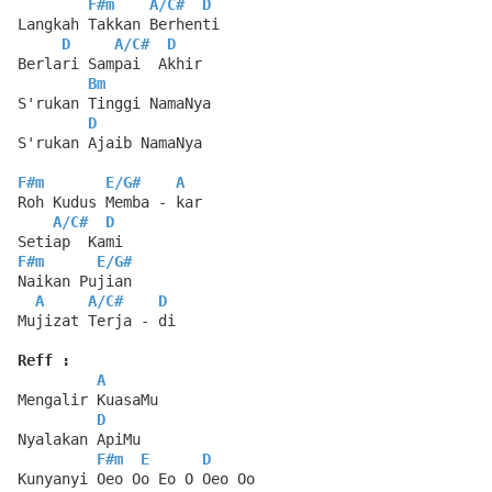
F#m
A
/
C#
D
Langkah Takkan Berhenti
D
A
/
C#
D
Berlari Sampai  Akhir
Bm
S'rukan Tinggi NamaNya
D
S'rukan Ajaib NamaNya
F#m
E
/
G#
A
Roh Kudus Memba - kar
A
/
C#
D
Setiap  Kami
F#m
E
/
G#
Naikan Pujian
A
A
/
C#
D
Mujizat Terja - di
Reff :
A
Mengalir KuasaMu
D
Nyalakan ApiMu
F#m
E
D
Kunyanyi Oeo Oo Eo O Oeo Oo