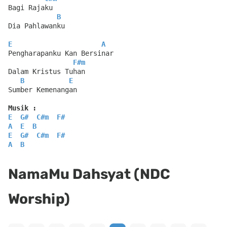
Bagi Rajaku
B
Dia Pahlawanku
E
A
Pengharapanku Kan Bersinar
F#m
Dalam Kristus Tuhan
B
E
Sumber Kemenangan
Musik :
E
G#
C#m
F#
A
E
B
E
G#
C#m
F#
A
B
NamaMu Dahsyat (NDC
Worship)