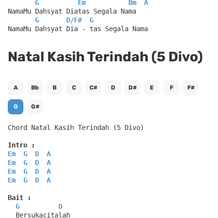
G
Em
Bm
A
NamaMu Dahsyat Diatas Segala Nama
G
D
/
F#
G
NamaMu Dahsyat Dia - tas Segala Nama
Natal Kasih Terindah (5 Divo)
A
Bb
B
C
C#
D
D#
E
F
F#
G
G#
Chord Natal Kasih Terindah (5 Divo)
Intro :
Em
G
D
A
Em
G
D
A
Em
G
D
A
Em
G
D
A
Bait :
G
D
  Bersukacitalah