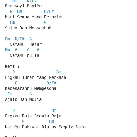
Bm
D
/
F#
Bernyayi BagiMu
G
Bm
D
/
F#
Mari Semua Yang Bernafas
Em
G
Sujud Dan Menyembah
Em
D
/
F#
G
  NamaMu  Besar
Bm
A
G
A
  NamaMu Mulia
Reff :
D
Bm
Engkau Tuhan Yang Perkasa
G
D
/
F#
KebesaranMu Mempesona
Em
G
Ajaib Dan Mulia
D
Bm
Engkau Raja Segala Raja
G
Em
NamaMu Dahsyat Diatas Segala Nama