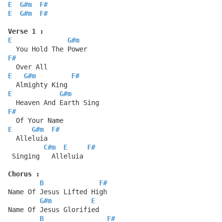
E
G#m
F#
E
G#m
F#
Verse 1 :
E
G#m
  You Hold The Power
F#
  Over All
E
G#m
F#
  Almighty King
E
G#m
  Heaven And Earth Sing
F#
  Of Your Name
E
G#m
F#
  Alleluia
C#m
E
F#
 Singing   Alleluia
Chorus :
B
F#
Name Of Jesus Lifted High
G#m
E
Name Of Jesus Glorified
B
F#