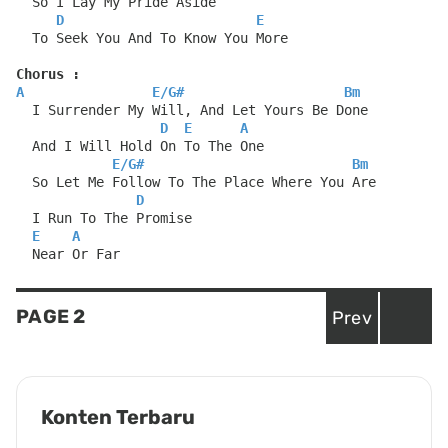
  So I Lay My Pride Aside
D
E
  To Seek You And To Know You More
Chorus :
A
E
/
G#
Bm
  I Surrender My Will, And Let Yours Be Done
D
E
A
  And I Will Hold On To The One
E
/
G#
Bm
  So Let Me Follow To The Place Where You Are
D
  I Run To The Promise
E
A
  Near Or Far
Posts
PAGE
2
Prev
navigation
Konten Terbaru