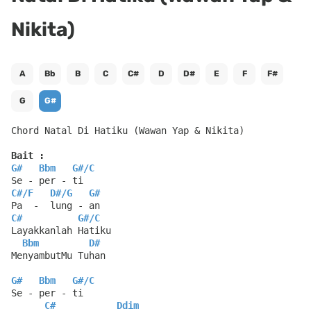
Nikita)
A
Bb
B
C
C#
D
D#
E
F
F#
G
G#
Chord Natal Di Hatiku (Wawan Yap & Nikita)
Bait :
G#
Bbm
G#
/
C
Se - per - ti
C#
/
F
D#
/
G
G#
Pa  -  lung - an
C#
G#
/
C
Layakkanlah Hatiku
Bbm
D#
MenyambutMu Tuhan
G#
Bbm
G#
/
C
Se - per - ti
C#
Ddim