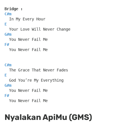
Bridge :
C#m
  In My Every Hour
E
  Your Love Will Never Change
G#m
  You Never Fail Me
F#
  You Never Fail Me
C#m
  The Grace That Never Fades
E
  God You’re My Everything
G#m
  You Never Fail Me
F#
  You Never Fail Me
Nyalakan ApiMu (GMS)