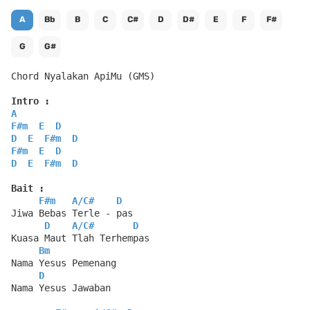
A
Bb
B
C
C#
D
D#
E
F
F#
G
G#
Chord Nyalakan ApiMu (GMS)
Intro :
A
F#m
E
D
D
E
F#m
D
F#m
E
D
D
E
F#m
D
Bait :
F#m
A
/
C#
D
Jiwa Bebas Terle - pas
D
A
/
C#
D
Kuasa Maut Tlah Terhempas
Bm
Nama Yesus Pemenang
D
Nama Yesus Jawaban