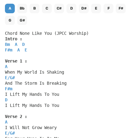
A
Bb
B
C
C#
D
D#
E
F
F#
G
G#
Chord None Like You (JPCC Worship)
Intro :
Bm
A
D
F#m
A
E
Verse 1 :
A
When My World Is Shaking
E
/
G#
And The Storm Is Breaking
F#m
I Lift My Hands To You
D
I Lift My Hands To You
Verse 2 :
A
I Will Not Grow Weary
E
/
G#