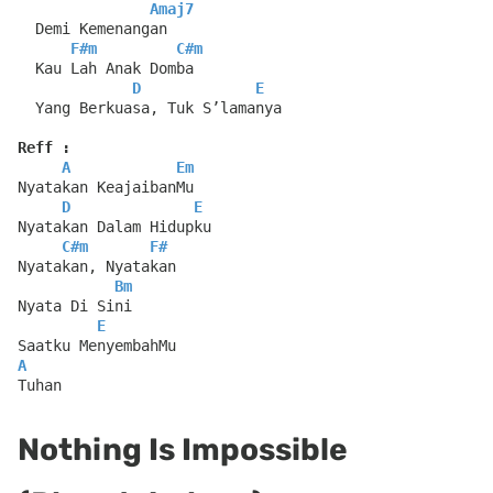
Amaj7
  Demi Kemenangan
F#m
C#m
  Kau Lah Anak Domba
D
E
  Yang Berkuasa, Tuk S’lamanya
Reff :
A
Em
Nyatakan KeajaibanMu
D
E
Nyatakan Dalam Hidupku
C#m
F#
Nyatakan, Nyatakan
Bm
Nyata Di Sini
E
Saatku MenyembahMu
A
Tuhan
Nothing Is Impossible